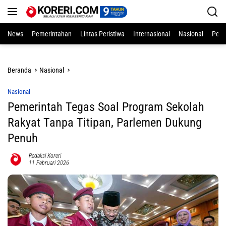
Langsung
ke
konten
News
Pemerintahan
Lintas Peristiwa
Internasional
Nasional
Pend
Beranda
Nasional
Nasional
Pemerintah Tegas Soal Program Sekolah
Rakyat Tanpa Titipan, Parlemen Dukung
Penuh
Redaksi Koreri
11 Februari 2026