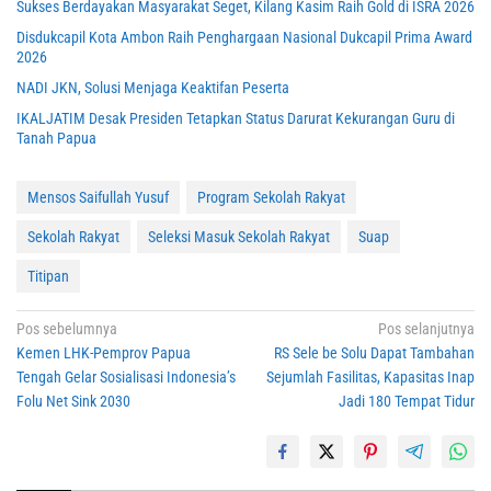
Sukses Berdayakan Masyarakat Seget, Kilang Kasim Raih Gold di ISRA 2026
Disdukcapil Kota Ambon Raih Penghargaan Nasional Dukcapil Prima Award
2026
NADI JKN, Solusi Menjaga Keaktifan Peserta
IKALJATIM Desak Presiden Tetapkan Status Darurat Kekurangan Guru di
Tanah Papua
Mensos Saifullah Yusuf
Program Sekolah Rakyat
Sekolah Rakyat
Seleksi Masuk Sekolah Rakyat
Suap
Titipan
Navigasi
Pos sebelumnya
Pos selanjutnya
Kemen LHK-Pemprov Papua
RS Sele be Solu Dapat Tambahan
pos
Tengah Gelar Sosialisasi Indonesia’s
Sejumlah Fasilitas, Kapasitas Inap
Folu Net Sink 2030
Jadi 180 Tempat Tidur