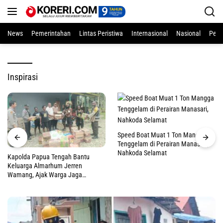
Langsung
ke
konten
News
Pemerintahan
Lintas Peristiwa
Internasional
Nasional
Pend
Inspirasi
Speed Boat Muat 1 Ton Mangga
Tenggelam di Perairan Manasari,
Nahkoda Selamat
Kapolda Papua Tengah Bantu
Keluarga Almarhum Jerren
Wamang, Ajak Warga Jaga
Perdamaian