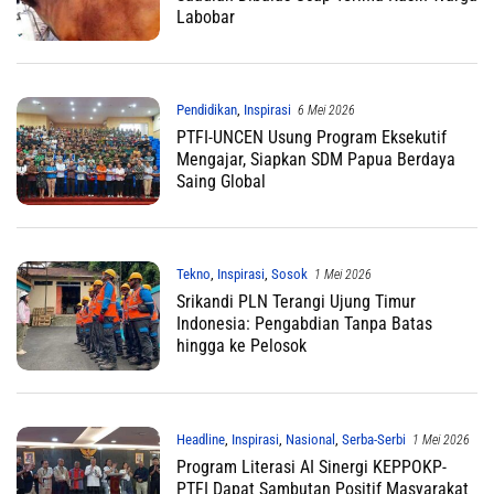
Labobar
Pendidikan
,
Inspirasi
6 Mei 2026
PTFI-UNCEN Usung Program Eksekutif
Mengajar, Siapkan SDM Papua Berdaya
Saing Global
Tekno
,
Inspirasi
,
Sosok
1 Mei 2026
Srikandi PLN Terangi Ujung Timur
Indonesia: Pengabdian Tanpa Batas
hingga ke Pelosok
Headline
,
Inspirasi
,
Nasional
,
Serba-Serbi
1 Mei 2026
Program Literasi AI Sinergi KEPPOKP-
PTFI Dapat Sambutan Positif Masyarakat