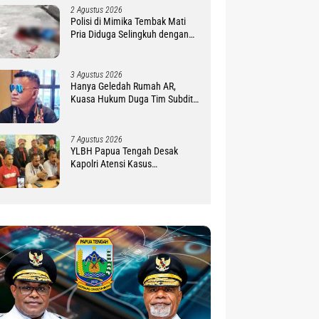
2 Agustus 2026
Polisi di Mimika Tembak Mati
Pria Diduga Selingkuh dengan
Istrinya, Begini Koronologisnya
3 Agustus 2026
Hanya Geledah Rumah AR,
Kuasa Hukum Duga Tim Subdit
III Ditreskrimsus Polda PBD
Lindungi DM
7 Agustus 2026
YLBH Papua Tengah Desak
Kapolri Atensi Kasus
Pembunuhan 2 Warga Maluku di
Timika