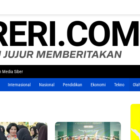
 Media Siber
Internasional
Nasional
Pendidikan
Ekonomi
Tekno
Ola