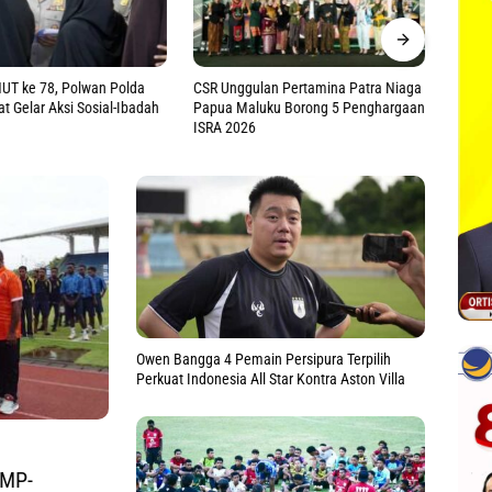
lan Pertamina Patra Niaga
Tak Harus ke Pusat, Saadiah Dorong
DWP B
uku Borong 5 Penghargaan
Penguatan Layanan Hukum Kanwil
Parent
Kemenkum Maluku
Asuh Ho
Owen Bangga 4 Pemain Persipura Terpilih
Perkuat Indonesia All Star Kontra Aston Villa
SMP-