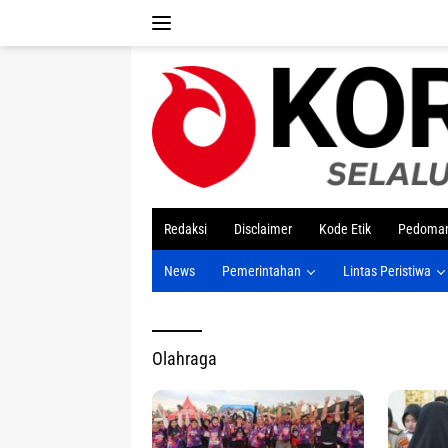
Langsung
ke
konten
tutup
Redaksi
Disclaimer
Kode Etik
Pedoman
News
Pemerintahan
Lintas Peristiwa
Olahraga