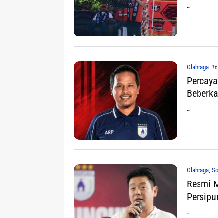
…
Olahraga
16
Percaya
Beberka
…
Olahraga
,
So
Resmi M
Persipu
…