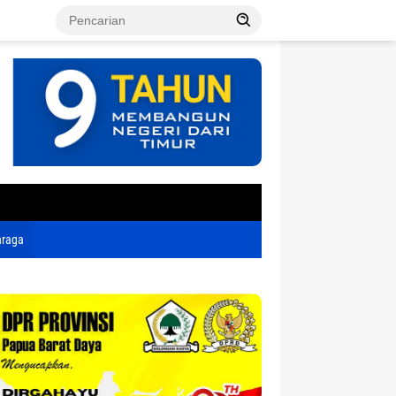
tutup
hraga