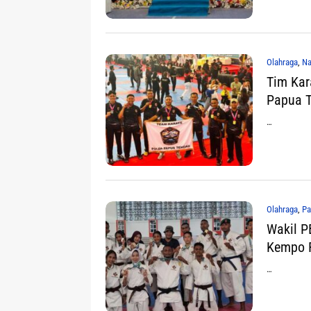
Olahraga
,
Na
Tim Kar
Papua T
…
Olahraga
,
Pa
Wakil P
Kempo R
…