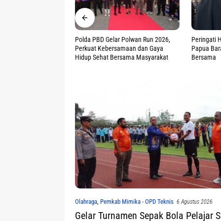
ar Polwan Run 2026,
Peringati HUT ke 78, Polwan Polda
CSR Unggu
samaan dan Gaya
Papua Barat Gelar Aksi Sosial-Ibadah
Papua Mal
ersama Masyarakat
Bersama
ISRA 2026
Olahraga
,
Pemkab Mimika - OPD Teknis
6 Agustus 2026
Gelar Turnamen Sepak Bola Pelajar 