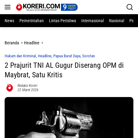
Langsung
ke
konten
News
Pemerintahan
Lintas Peristiwa
Internasional
Nasional
Pend
Beranda
Headline
Hukum dan Kriminal
,
Headline
,
Papua Barat Daya
,
Sorotan
2 Prajurit TNI AL Gugur Diserang OPM di
Maybrat, Satu Kritis
Redaksi Koreri
22 Maret 2026