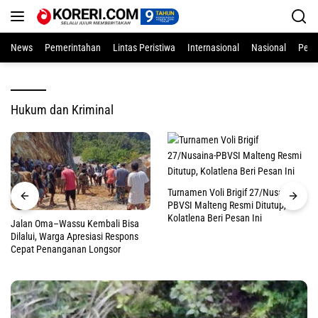
Langsung
ke
konten
News
Pemerintahan
Lintas Peristiwa
Internasional
Nasional
Pend
Hukum dan Kriminal
Turnamen Voli Brigif 27/Nusaina-
PBVSI Malteng Resmi Ditutup,
Kolatlena Beri Pesan Ini
Jalan Oma–Wassu Kembali Bisa
Dilalui, Warga Apresiasi Respons
Cepat Penanganan Longsor