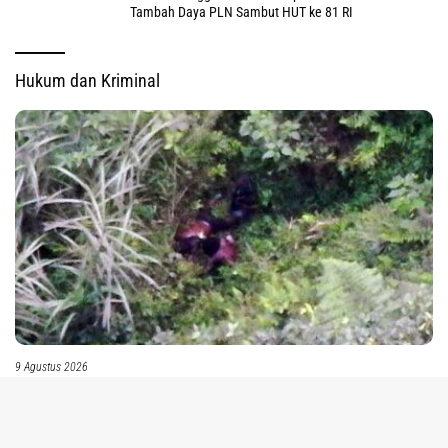
Tambah Daya PLN Sambut HUT ke 81 RI
Hukum dan Kriminal
9 Agustus 2026
Tim Gabungan Tembak DPO GW di Tembagapura, Ini Daftar Kasusnya sejak
tutup
2017