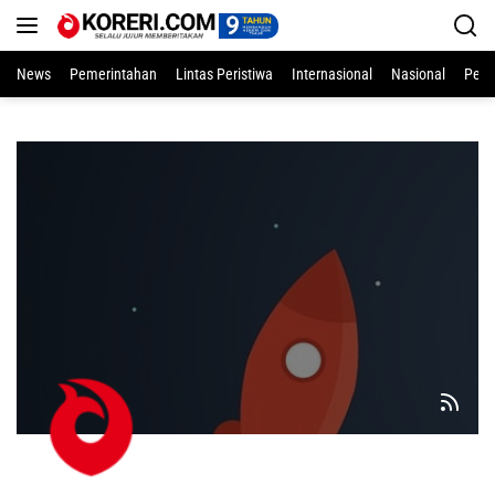
Langsung
ke
konten
News
Pemerintahan
Lintas Peristiwa
Internasional
Nasional
Pend