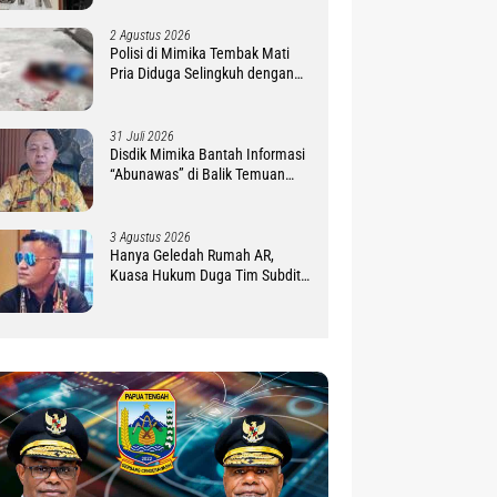
2 Agustus 2026
Polisi di Mimika Tembak Mati
Pria Diduga Selingkuh dengan
Istrinya, Begini Koronologisnya
31 Juli 2026
Disdik Mimika Bantah Informasi
“Abunawas” di Balik Temuan
BPK Dana BOS 2025
3 Agustus 2026
Hanya Geledah Rumah AR,
Kuasa Hukum Duga Tim Subdit
III Ditreskrimsus Polda PBD
Lindungi DM