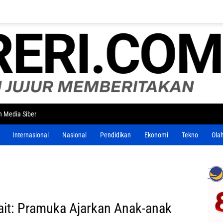
 Media Siber
Internasional
Nasional
Pendidikan
Ekonomi
Tekno
Ola
lait: Pramuka Ajarkan Anak-anak