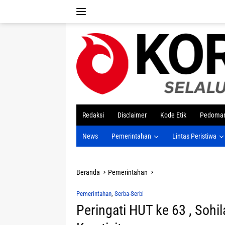
Langsung
ke
konten
tutup
Redaksi
Disclaimer
Kode Etik
Pedoman
News
Pemerintahan
Lintas Peristiwa
Beranda
Pemerintahan
Pemerintahan
,
Serba-Serbi
Peringati HUT ke 63 , Sohi