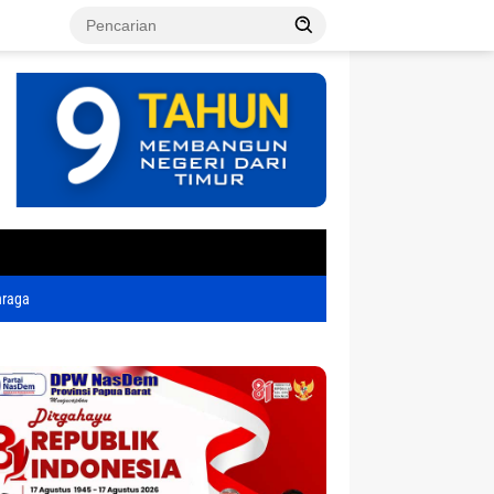
tutup
hraga