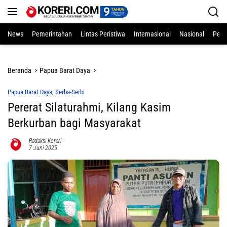
Langsung
ke
konten
News
Pemerintahan
Lintas Peristiwa
Internasional
Nasional
Pend
Beranda
Papua Barat Daya
Papua Barat Daya
,
Serba-Serbi
Pererat Silaturahmi, Kilang Kasim
Berkurban bagi Masyarakat
Redaksi Koreri
7 Juni 2025