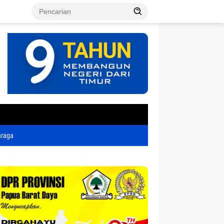
tutup
hraga