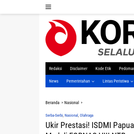
Langsung
ke
konten
tutup
Redaksi
Disclaimer
Kode Etik
Pedoman
News
Pemerintahan
Lintas Peristiwa
Beranda
Nasional
Serba-Serbi
,
Nasional
,
Olahraga
Ukir Prestasi! ISDMI Papu