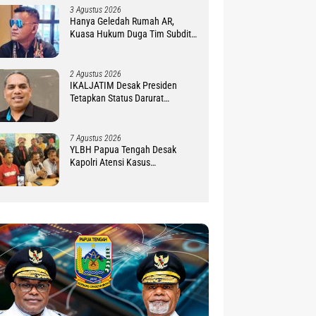
3 Agustus 2026
Hanya Geledah Rumah AR,
Kuasa Hukum Duga Tim Subdit
III Ditreskrimsus Polda PBD
Lindungi DM
2 Agustus 2026
IKALJATIM Desak Presiden
Tetapkan Status Darurat
Kekurangan Guru di Tanah
Papua
7 Agustus 2026
YLBH Papua Tengah Desak
Kapolri Atensi Kasus
Pembunuhan 2 Warga Maluku di
Timika