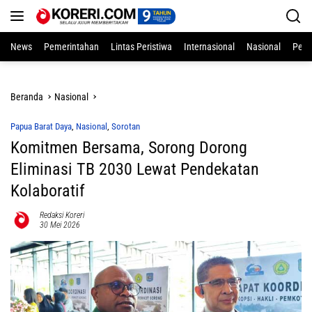
Langsung
ke
konten
News
Pemerintahan
Lintas Peristiwa
Internasional
Nasional
Pend
Beranda
Nasional
Papua Barat Daya
,
Nasional
,
Sorotan
Komitmen Bersama, Sorong Dorong
Eliminasi TB 2030 Lewat Pendekatan
Kolaboratif
Redaksi Koreri
30 Mei 2026