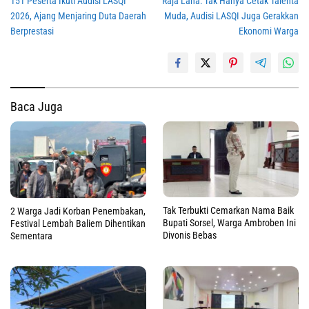
151 Peserta Ikuti Audisi LASQI
Raja Laha: Tak Hanya Cetak Talenta
pos
2026, Ajang Menjaring Duta Daerah
Muda, Audisi LASQI Juga Gerakkan
Berprestasi
Ekonomi Warga
Baca Juga
Tak Terbukti Cemarkan Nama Baik
2 Warga Jadi Korban Penembakan,
Bupati Sorsel, Warga Ambroben Ini
Festival Lembah Baliem Dihentikan
Divonis Bebas
Sementara