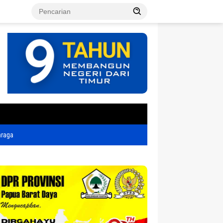
tutup
hraga