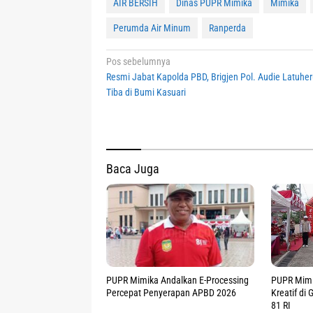
AIR BERSIH
Dinas PUPR Mimika
Mimika
Perumda Air Minum
Ranperda
Navigasi
Pos sebelumnya
Resmi Jabat Kapolda PBD, Brigjen Pol. Audie Latuhe
pos
Tiba di Bumi Kasuari
Baca Juga
PUPR Mimika Andalkan E-Processing
PUPR Mimik
Percepat Penyerapan APBD 2026
Kreatif di
81 RI