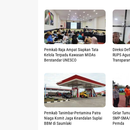
Pemkab Raja Ampat Siapkan Tata
Direksi De
Kelola Terpadu Kawasan MIDAs
RUPS Agust
Berstandar UNESCO
Transpara
Pemkab Tanimbar-Pertamina Patra
Gelar Turn
Niaga Komit Jaga Keandalan Suplai
SMP-SMA/S
BBM di Saumlaki
Pemda