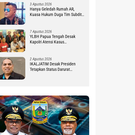
3 Agustus 2026
Hanya Geledah Rumah AR,
Kuasa Hukum Duga Tim Subdit
III Ditreskrimsus Polda PBD
Lindungi DM
7 Agustus 2026
YLBH Papua Tengah Desak
Kapolri Atensi Kasus
Pembunuhan 2 Warga Maluku di
Timika
2 Agustus 2026
IKALJATIM Desak Presiden
Tetapkan Status Darurat
Kekurangan Guru di Tanah
Papua