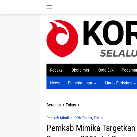
Langsung
ke
konten
tutup
Redaksi
Disclaimer
Kode Etik
Pedoman
News
Pemerintahan
Lintas Peristiwa
Beranda
Fokus
Pemkab Mimika - OPD Teknis
,
Fokus
Pemkab Mimika Targetkan