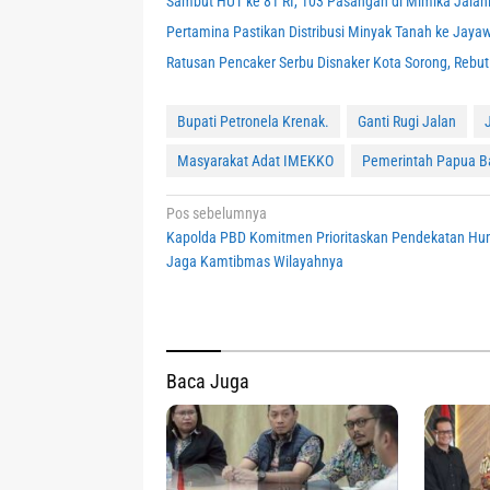
Sambut HUT ke 81 RI, 103 Pasangan di Mimika Jalani
Pertamina Pastikan Distribusi Minyak Tanah ke Jaya
Ratusan Pencaker Serbu Disnaker Kota Sorong, Rebut
Bupati Petronela Krenak.
Ganti Rugi Jalan
Masyarakat Adat IMEKKO
Pemerintah Papua B
Navigasi
Pos sebelumnya
Kapolda PBD Komitmen Prioritaskan Pendekatan Hu
pos
Jaga Kamtibmas Wilayahnya
Baca Juga