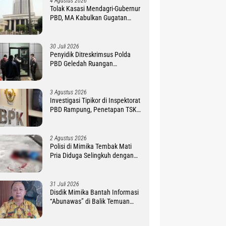
4 Agustus 2026
Tolak Kasasi Mendagri-Gubernur
PBD, MA Kabulkan Gugatan
Simon Petrus Baru
30 Juli 2026
Penyidik Ditreskrimsus Polda
PBD Geledah Ruangan
Sekretariat DPR Provinsi
3 Agustus 2026
Investigasi Tipikor di Inspektorat
PBD Rampung, Penetapan TSK
Tunggu PKN BPK RI
2 Agustus 2026
Polisi di Mimika Tembak Mati
Pria Diduga Selingkuh dengan
Istrinya, Begini Koronologisnya
31 Juli 2026
Disdik Mimika Bantah Informasi
“Abunawas” di Balik Temuan
BPK Dana BOS 2025