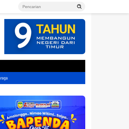
tutup
hraga