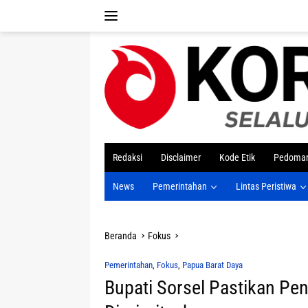
Langsung
ke
konten
tutup
Redaksi
Disclaimer
Kode Etik
Pedoman
News
Pemerintahan
Lintas Peristiwa
Beranda
Fokus
Pemerintahan
,
Fokus
,
Papua Barat Daya
Bupati Sorsel Pastikan Pen