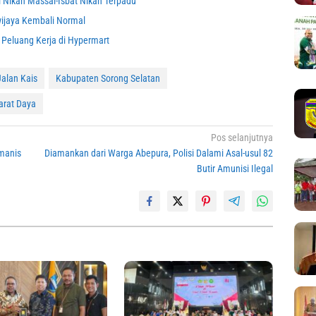
 Nikah Massal-Isbat Nikah Terpadu
wijaya Kembali Normal
 Peluang Kerja di Hypermart
Jalan Kais
Kabupaten Sorong Selatan
arat Daya
Pos selanjutnya
manis
Diamankan dari Warga Abepura, Polisi Dalami Asal-usul 82
Butir Amunisi Ilegal