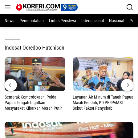
Langsung
ke
konten
News
Pemerintahan
Lintas Peristiwa
Internasional
Nasional
Pend
Indosat Ooredoo Hutchison
Semarak Kemerdekaan, Polda
Layanan Air Minum di Tanah Papua
Papua Tengah Ingatkan
Masih Rendah, PD PERPAMSI
Masyarakat Kibarkan Merah Putih
Sebut Faktor Penyebab