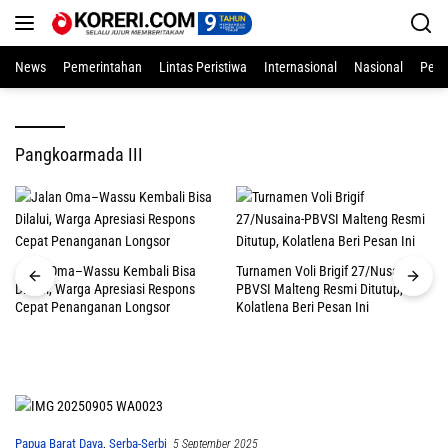
Langsung
ke
konten
News
Pemerintahan
Lintas Peristiwa
Internasional
Nasional
Pend
Pangkoarmada III
Jalan Oma–Wassu Kembali Bisa
Turnamen Voli Brigif 27/Nusaina-
Dilalui, Warga Apresiasi Respons
PBVSI Malteng Resmi Ditutup,
Cepat Penanganan Longsor
Kolatlena Beri Pesan Ini
Papua Barat Daya
,
Serba-Serbi
5 September 2025