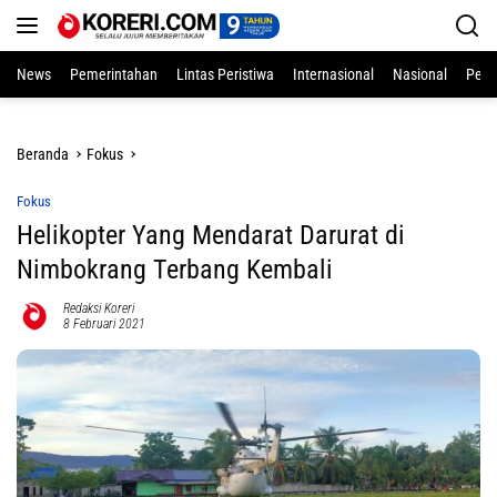
Langsung
ke
konten
News
Pemerintahan
Lintas Peristiwa
Internasional
Nasional
Pend
Beranda
Fokus
Fokus
Helikopter Yang Mendarat Darurat di
Nimbokrang Terbang Kembali
Redaksi Koreri
8 Februari 2021