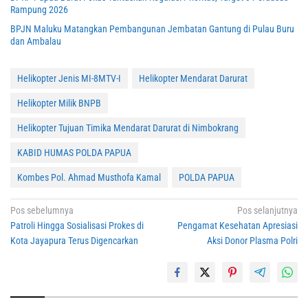
Rampung 2026
BPJN Maluku Matangkan Pembangunan Jembatan Gantung di Pulau Buru
dan Ambalau
Helikopter Jenis MI-8MTV-I
Helikopter Mendarat Darurat
Helikopter Milik BNPB
Helikopter Tujuan Timika Mendarat Darurat di Nimbokrang
KABID HUMAS POLDA PAPUA
Kombes Pol. Ahmad Musthofa Kamal
POLDA PAPUA
Navigasi
Pos sebelumnya
Pos selanjutnya
Patroli Hingga Sosialisasi Prokes di
Pengamat Kesehatan Apresiasi
pos
Kota Jayapura Terus Digencarkan
Aksi Donor Plasma Polri