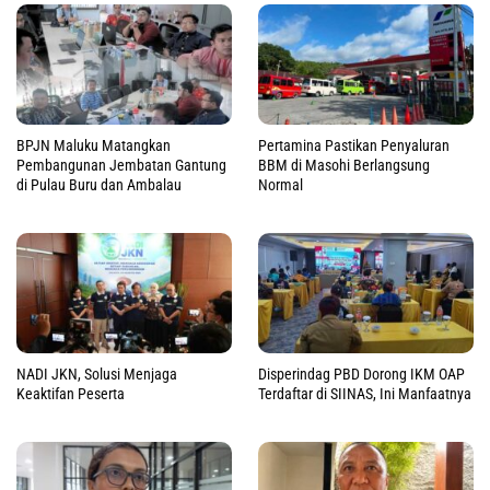
BPJN Maluku Matangkan
Pertamina Pastikan Penyaluran
Pembangunan Jembatan Gantung
BBM di Masohi Berlangsung
di Pulau Buru dan Ambalau
Normal
NADI JKN, Solusi Menjaga
Disperindag PBD Dorong IKM OAP
Keaktifan Peserta
Terdaftar di SIINAS, Ini Manfaatnya