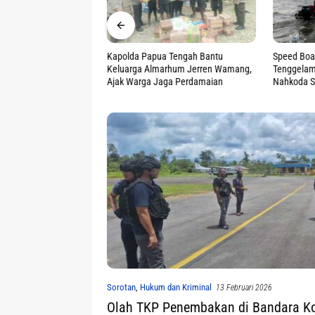
 Tengah Bantu
Speed Boat Muat 1 Ton Mangga
Tinjau La
rhum Jerren Wamang,
Tenggelam di Perairan Manasari,
Keracuna
ga Perdamaian
Nahkoda Selamat
Cenderawas
Sorotan
,
Hukum dan Kriminal
13 Februari 2026
Olah TKP Penembakan di Bandara K