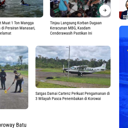
ngsung Korban Dugaan
Apel Pagi Tatap Muka, BPJN Maluku
Semar
n MBG, Kasdam
Perkuat Disiplin dan Budaya Kerja
Tenga
ih Pastikan Ini
Kibark
Satgas Damai Cartenz Perkuat Pengamanan di
3 Wilayah Pasca Penembakan di Korowai
oroway Batu