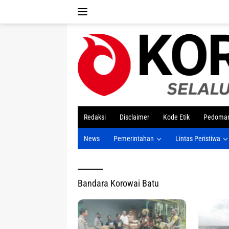
Langsung
ke
konten
tutup
Redaksi
Disclaimer
Kode Etik
Pedoman
News
Pemerintahan
Lintas Peristiwa
Bandara Korowai Batu