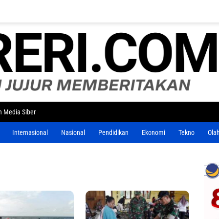
 Media Siber
Internasional
Nasional
Pendidikan
Ekonomi
Tekno
Ola