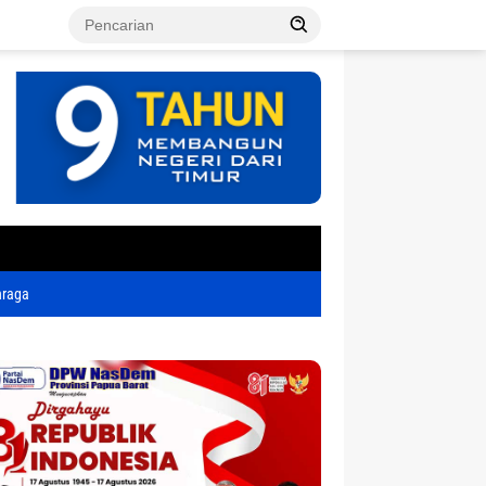
tutup
hraga