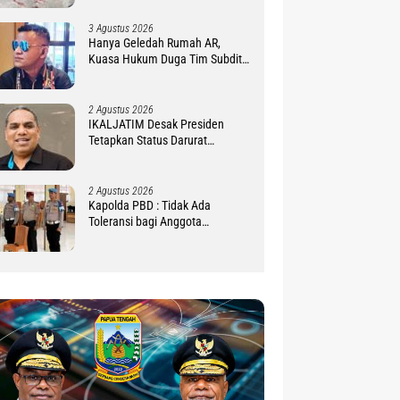
3 Agustus 2026
Hanya Geledah Rumah AR,
Kuasa Hukum Duga Tim Subdit
III Ditreskrimsus Polda PBD
Lindungi DM
2 Agustus 2026
IKALJATIM Desak Presiden
Tetapkan Status Darurat
Kekurangan Guru di Tanah
Papua
2 Agustus 2026
Kapolda PBD : Tidak Ada
Toleransi bagi Anggota
Pelanggar Disiplin !