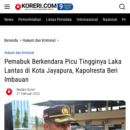
Langsung
ke
konten
News
Pemerintahan
Lintas Peristiwa
Internasional
Nasional
Pend
Beranda
Hukum dan Kriminal
Hukum dan Kriminal
Pemabuk Berkendara Picu Tingginya Laka
Lantas di Kota Jayapura, Kapolresta Beri
Imbauan
Redaksi Koreri
21 Februari 2023