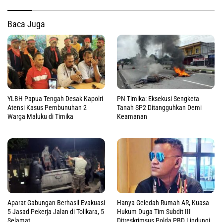
Baca Juga
YLBH Papua Tengah Desak Kapolri
PN Timika: Eksekusi Sengketa
Atensi Kasus Pembunuhan 2
Tanah SP2 Ditangguhkan Demi
Warga Maluku di Timika
Keamanan
Aparat Gabungan Berhasil Evakuasi
Hanya Geledah Rumah AR, Kuasa
5 Jasad Pekerja Jalan di Tolikara, 5
Hukum Duga Tim Subdit III
Selamat
Ditreskrimsus Polda PBD Lindungi