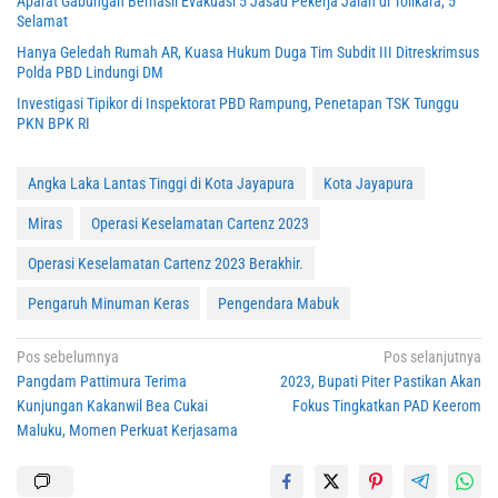
Aparat Gabungan Berhasil Evakuasi 5 Jasad Pekerja Jalan di Tolikara, 5
Selamat
Hanya Geledah Rumah AR, Kuasa Hukum Duga Tim Subdit III Ditreskrimsus
Polda PBD Lindungi DM
Investigasi Tipikor di Inspektorat PBD Rampung, Penetapan TSK Tunggu
PKN BPK RI
Angka Laka Lantas Tinggi di Kota Jayapura
Kota Jayapura
Miras
Operasi Keselamatan Cartenz 2023
Operasi Keselamatan Cartenz 2023 Berakhir.
Pengaruh Minuman Keras
Pengendara Mabuk
Navigasi
Pos sebelumnya
Pos selanjutnya
Pangdam Pattimura Terima
2023, Bupati Piter Pastikan Akan
pos
Kunjungan Kakanwil Bea Cukai
Fokus Tingkatkan PAD Keerom
Maluku, Momen Perkuat Kerjasama