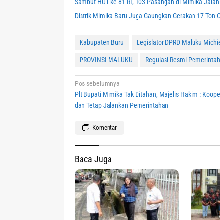
Sambut HUT ke 81 RI, 103 Pasangan di Mimika Jalani
Distrik Mimika Baru Juga Gaungkan Gerakan 17 Ton C
Kabupaten Buru
Legislator DPRD Maluku Michie
PROVINSI MALUKU
Regulasi Resmi Pemerintah
Navigasi
Pos sebelumnya
Plt Bupati Mimika Tak Ditahan, Majelis Hakim : Kooper
pos
dan Tetap Jalankan Pemerintahan
Komentar
Baca Juga