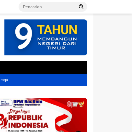
tutup
hraga