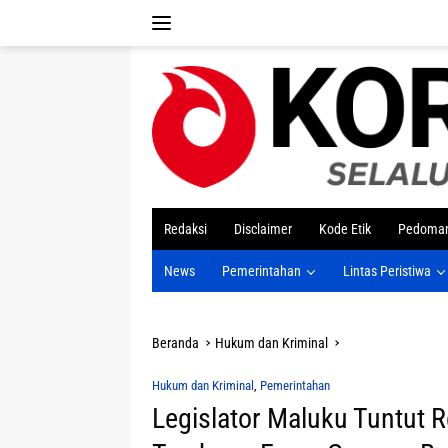
Langsung
ke
konten
tutup
Redaksi
Disclaimer
Kode Etik
Pedoman
News
Pemerintahan
Lintas Peristiwa
Beranda
Hukum dan Kriminal
Hukum dan Kriminal
,
Pemerintahan
Legislator Maluku Tuntut 