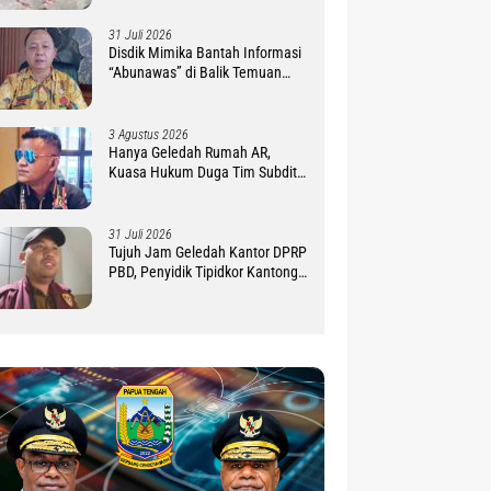
31 Juli 2026
Disdik Mimika Bantah Informasi
“Abunawas” di Balik Temuan
BPK Dana BOS 2025
3 Agustus 2026
Hanya Geledah Rumah AR,
Kuasa Hukum Duga Tim Subdit
III Ditreskrimsus Polda PBD
Lindungi DM
31 Juli 2026
Tujuh Jam Geledah Kantor DPRP
PBD, Penyidik Tipidkor Kantongi
Sejumlah Dokumen LPj 6.5 M