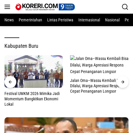
Langsung
ke
konten
News
Pemerintahan
Lintas Peristiwa
Internasional
Nasional
Pend
Kabupaten Buru
Jalan Oma–Wassu Kembali Bisa
Dilalui, Warga Apresiasi Respons
Cepat Penanganan Longsor
Festival UMKM 2026 Mimika Jadi
Momentum Bangkitkan Ekonomi
Lokal