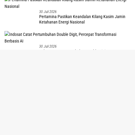
30 Juli 2026
Pertamina Pastikan Keandalan Kilang Kasim Jamin
Ketahanan Energi Nasional
30 Juli 2026
Indosat Catat Pertumbuhan Double Digit, Percepat
tutup
Transformasi Berbasis AI
29 Juli 2026
1.203 Pelanggan di Tanah Papua Nikmati Promo
Tambah Daya PLN Sambut HUT ke 81 RI
Hukum dan Kriminal