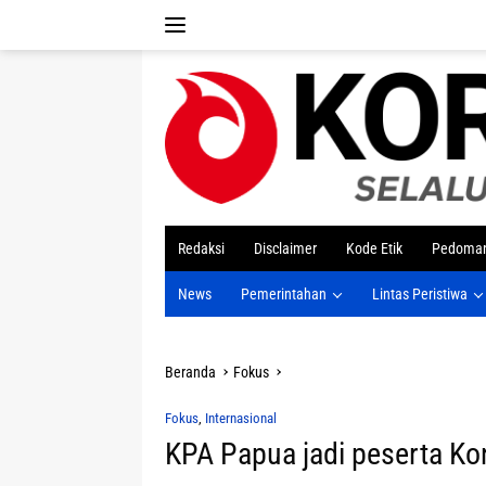
Langsung
ke
konten
tutup
Redaksi
Disclaimer
Kode Etik
Pedoman
News
Pemerintahan
Lintas Peristiwa
Beranda
Fokus
Fokus
,
Internasional
KPA Papua jadi peserta Ko