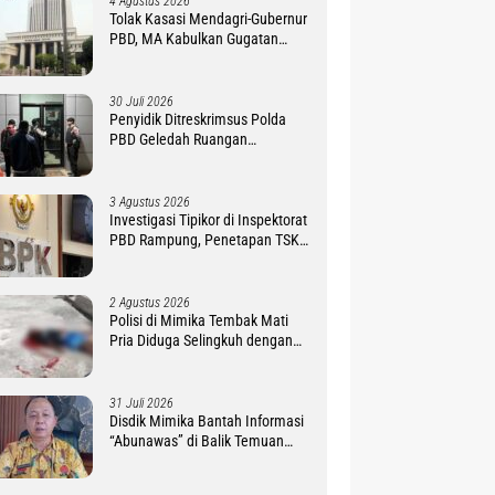
4 Agustus 2026
Tolak Kasasi Mendagri-Gubernur
PBD, MA Kabulkan Gugatan
Simon Petrus Baru
30 Juli 2026
Penyidik Ditreskrimsus Polda
PBD Geledah Ruangan
Sekretariat DPR Provinsi
3 Agustus 2026
Investigasi Tipikor di Inspektorat
PBD Rampung, Penetapan TSK
Tunggu PKN BPK RI
2 Agustus 2026
Polisi di Mimika Tembak Mati
Pria Diduga Selingkuh dengan
Istrinya, Begini Koronologisnya
31 Juli 2026
Disdik Mimika Bantah Informasi
“Abunawas” di Balik Temuan
BPK Dana BOS 2025