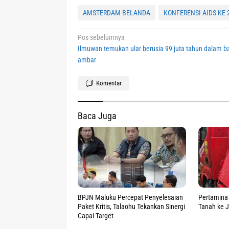
AMSTERDAM BELANDA
KONFERENSI AIDS KE 
Navigasi
Pos sebelumnya
Ilmuwan temukan ular berusia 99 juta tahun dalam b
pos
ambar
Komentar
Baca Juga
BPJN Maluku Percepat Penyelesaian
Pertamina 
Paket Kritis, Talaohu Tekankan Sinergi
Tanah ke 
Capai Target