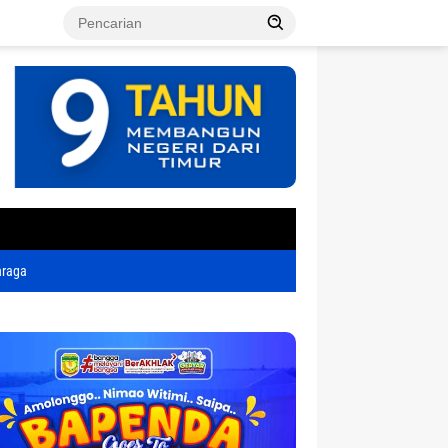
tutup
hraga