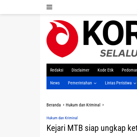
Langsung
ke
konten
tutup
Redaksi
Disclaimer
Kode Etik
Pedoman
News
Pemerintahan
Lintas Peristiwa
Beranda
Hukum dan Kriminal
Hukum dan Kriminal
Kejari MTB siap ungkap ket