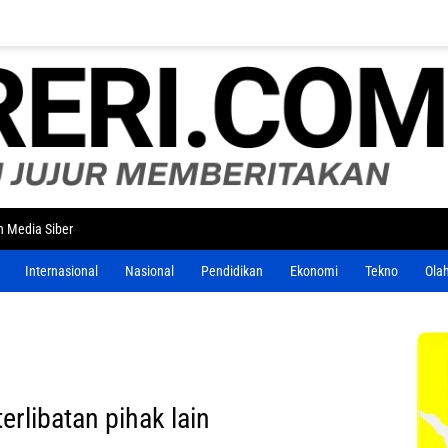
 Media Siber
Internasional
Nasional
Pendidikan
Ekonomi
Tekno
Ola
erlibatan pihak lain