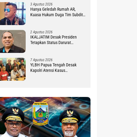
3 Agustus 2026
Hanya Geledah Rumah AR,
Kuasa Hukum Duga Tim Subdit
III Ditreskrimsus Polda PBD
Lindungi DM
2 Agustus 2026
IKALJATIM Desak Presiden
Tetapkan Status Darurat
Kekurangan Guru di Tanah
Papua
7 Agustus 2026
YLBH Papua Tengah Desak
Kapolri Atensi Kasus
Pembunuhan 2 Warga Maluku di
Timika