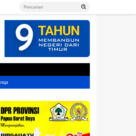
tutup
hraga