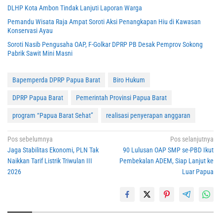
DLHP Kota Ambon Tindak Lanjuti Laporan Warga
Pemandu Wisata Raja Ampat Soroti Aksi Penangkapan Hiu di Kawasan
Konservasi Ayau
Soroti Nasib Pengusaha OAP, F-Golkar DPRP PB Desak Pemprov Sokong
Pabrik Sawit Mini Masni
Bapemperda DPRP Papua Barat
Biro Hukum
DPRP Papua Barat
Pemerintah Provinsi Papua Barat
program “Papua Barat Sehat”
realisasi penyerapan anggaran
Navigasi
Pos sebelumnya
Pos selanjutnya
Jaga Stabilitas Ekonomi, PLN Tak
90 Lulusan OAP SMP se-PBD Ikut
pos
Naikkan Tarif Listrik Triwulan III
Pembekalan ADEM, Siap Lanjut ke
2026
Luar Papua