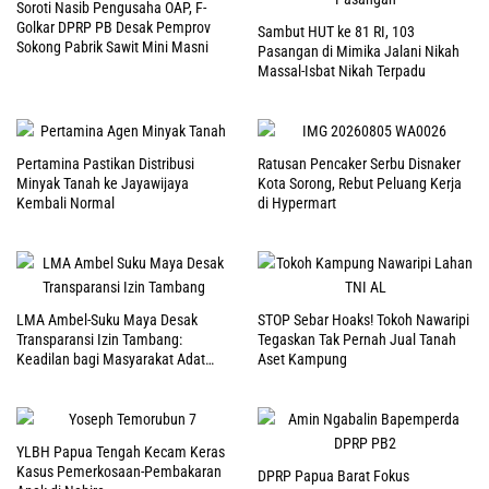
Soroti Nasib Pengusaha OAP, F-
Golkar DPRP PB Desak Pemprov
Sambut HUT ke 81 RI, 103
Sokong Pabrik Sawit Mini Masni
Pasangan di Mimika Jalani Nikah
Massal-Isbat Nikah Terpadu
Pertamina Pastikan Distribusi
Ratusan Pencaker Serbu Disnaker
Minyak Tanah ke Jayawijaya
Kota Sorong, Rebut Peluang Kerja
Kembali Normal
di Hypermart
LMA Ambel-Suku Maya Desak
STOP Sebar Hoaks! Tokoh Nawaripi
Transparansi Izin Tambang:
Tegaskan Tak Pernah Jual Tanah
Keadilan bagi Masyarakat Adat
Aset Kampung
Raja Ampat
YLBH Papua Tengah Kecam Keras
Kasus Pemerkosaan-Pembakaran
DPRP Papua Barat Fokus