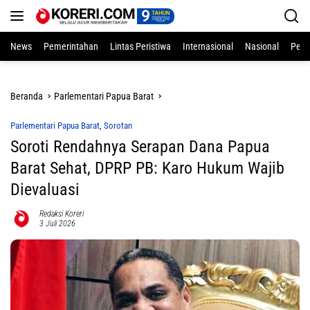
Langsung
ke
konten
News
Pemerintahan
Lintas Peristiwa
Internasional
Nasional
Pend
Beranda
Parlementari Papua Barat
Parlementari Papua Barat
,
Sorotan
Soroti Rendahnya Serapan Dana Papua
Barat Sehat, DPRP PB: Karo Hukum Wajib
Dievaluasi
Redaksi Koreri
3 Juli 2026