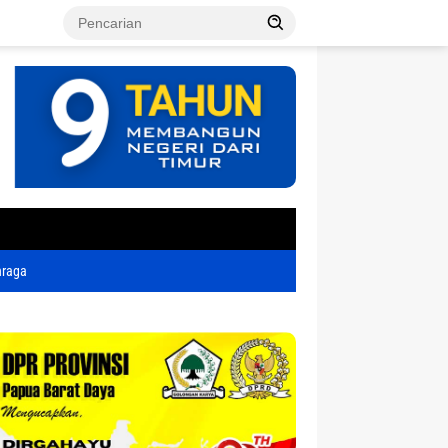
tutup
hraga