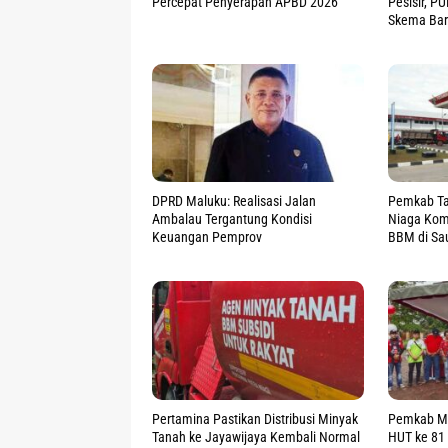
Percepat Penyerapan APBD 2026
Pesisir, P
Skema Ba
DPRD Maluku: Realisasi Jalan
Pemkab Ta
Ambalau Tergantung Kondisi
Niaga Kom
Keuangan Pemprov
BBM di Sa
Pertamina Pastikan Distribusi Minyak
Pemkab Mi
Tanah ke Jayawijaya Kembali Normal
HUT ke 81