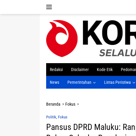
Langsung
ke
konten
tutup
Redaksi
Disclaimer
Kode Etik
Pedoman
News
Pemerintahan
Lintas Peristiwa
Beranda
Fokus
Politik
,
Fokus
Pansus DPRD Maluku: Ranpe