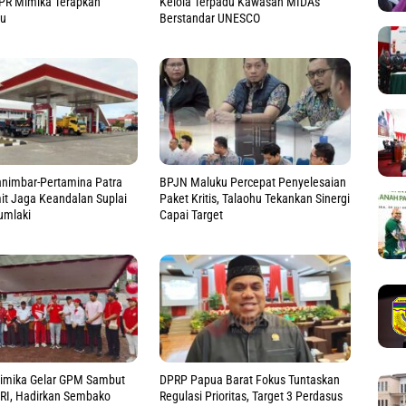
UPR Mimika Terapkan
Kelola Terpadu Kawasan MIDAs
ru
Berstandar UNESCO
nimbar-Pertamina Patra
BPJN Maluku Percepat Penyelesaian
it Jaga Keandalan Suplai
Paket Kritis, Talaohu Tekankan Sinergi
umlaki
Capai Target
mika Gelar GPM Sambut
DPRP Papua Barat Fokus Tuntaskan
 RI, Hadirkan Sembako
Regulasi Prioritas, Target 3 Perdasus