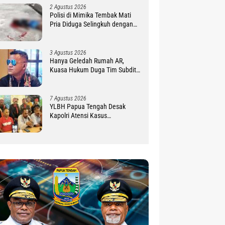
2 Agustus 2026
Polisi di Mimika Tembak Mati
Pria Diduga Selingkuh dengan
Istrinya, Begini Koronologisnya
3 Agustus 2026
Hanya Geledah Rumah AR,
Kuasa Hukum Duga Tim Subdit
III Ditreskrimsus Polda PBD
Lindungi DM
7 Agustus 2026
YLBH Papua Tengah Desak
Kapolri Atensi Kasus
Pembunuhan 2 Warga Maluku di
Timika