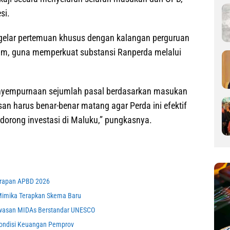
si.
gelar pertemuan khusus dengan kalangan perguruan
kum, guna memperkuat substansi Ranperda melalui
enyempurnaan sejumlah pasal berdasarkan masukan
san harus benar-benar matang agar Perda ini efektif
rong investasi di Maluku,” pungkasnya.
erapan APBD 2026
R Mimika Terapkan Skema Baru
awasan MIDAs Berstandar UNESCO
Kondisi Keuangan Pemprov