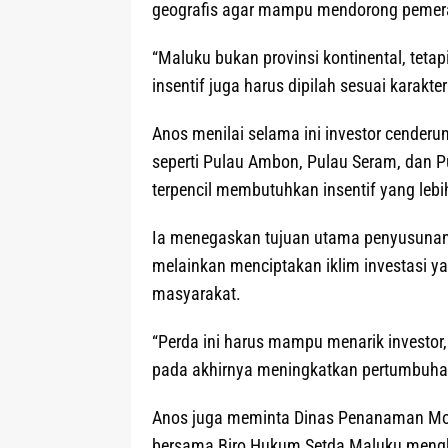
geografis agar mampu mendorong peme
“Maluku bukan provinsi kontinental, tetapi
insentif juga harus dipilah sesuai karakte
Anos menilai selama ini investor cender
seperti Pulau Ambon, Pulau Seram, dan P
terpencil membutuhkan insentif yang lebih
Ia menegaskan tujuan utama penyusunan 
melainkan menciptakan iklim investasi y
masyarakat.
“Perda ini harus mampu menarik investo
pada akhirnya meningkatkan pertumbuhan
Anos juga meminta Dinas Penanaman Mo
bersama Biro Hukum Setda Maluku mengka