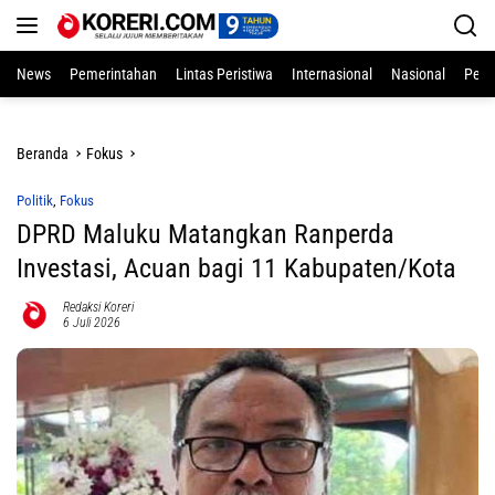
Langsung
ke
konten
News
Pemerintahan
Lintas Peristiwa
Internasional
Nasional
Pend
Beranda
Fokus
Politik
,
Fokus
DPRD Maluku Matangkan Ranperda
Investasi, Acuan bagi 11 Kabupaten/Kota
Redaksi Koreri
6 Juli 2026