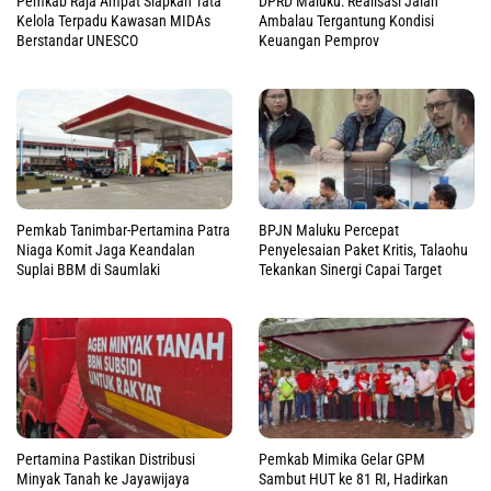
Pemkab Raja Ampat Siapkan Tata
DPRD Maluku: Realisasi Jalan
Kelola Terpadu Kawasan MIDAs
Ambalau Tergantung Kondisi
Berstandar UNESCO
Keuangan Pemprov
Pemkab Tanimbar-Pertamina Patra
BPJN Maluku Percepat
Niaga Komit Jaga Keandalan
Penyelesaian Paket Kritis, Talaohu
Suplai BBM di Saumlaki
Tekankan Sinergi Capai Target
Pertamina Pastikan Distribusi
Pemkab Mimika Gelar GPM
Minyak Tanah ke Jayawijaya
Sambut HUT ke 81 RI, Hadirkan