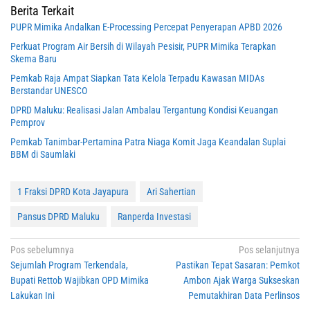
Berita Terkait
PUPR Mimika Andalkan E-Processing Percepat Penyerapan APBD 2026
Perkuat Program Air Bersih di Wilayah Pesisir, PUPR Mimika Terapkan
Skema Baru
Pemkab Raja Ampat Siapkan Tata Kelola Terpadu Kawasan MIDAs
Berstandar UNESCO
DPRD Maluku: Realisasi Jalan Ambalau Tergantung Kondisi Keuangan
Pemprov
Pemkab Tanimbar-Pertamina Patra Niaga Komit Jaga Keandalan Suplai
BBM di Saumlaki
1 Fraksi DPRD Kota Jayapura
Ari Sahertian
Pansus DPRD Maluku
Ranperda Investasi
Navigasi
Pos sebelumnya
Pos selanjutnya
Sejumlah Program Terkendala,
Pastikan Tepat Sasaran: Pemkot
pos
Bupati Rettob Wajibkan OPD Mimika
Ambon Ajak Warga Sukseskan
Lakukan Ini
Pemutakhiran Data Perlinsos