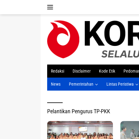
Langsung
ke
konten
tutup
Redaksi
Disclaimer
Kode Etik
Pedoman
News
Pemerintahan
Lintas Peristiwa
Pelantikan Pengurus TP-PKK