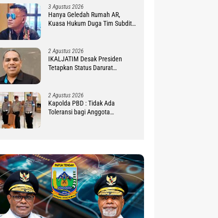
3 Agustus 2026
Hanya Geledah Rumah AR,
Kuasa Hukum Duga Tim Subdit
III Ditreskrimsus Polda PBD
Lindungi DM
2 Agustus 2026
IKALJATIM Desak Presiden
Tetapkan Status Darurat
Kekurangan Guru di Tanah
Papua
2 Agustus 2026
Kapolda PBD : Tidak Ada
Toleransi bagi Anggota
Pelanggar Disiplin !