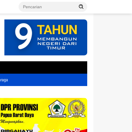
tutup
hraga