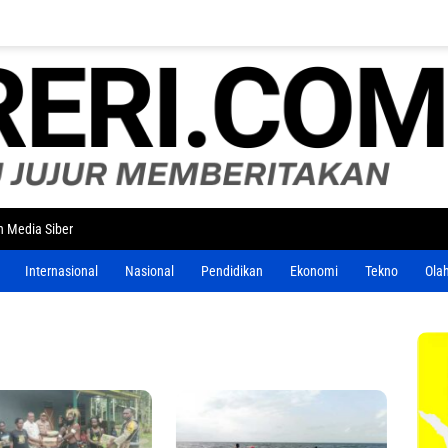
 Media Siber
Internasional
Nasional
Pendidikan
Ekonomi
Tekno
Ola