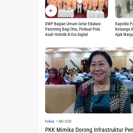
mum Gelar Edukasi
Kapolda Papua Tengah Bantu
Speed Boa
 Ortu, Perkuat Pola
Keluarga Almarhum Jerren Wamang,
Tenggelam 
 Era Digital
Ajak Warga Jaga Perdamaian
Nahkoda S
Fokus
1 Mei 2026
PKK Mimika Dorong Infrastruktur Pen