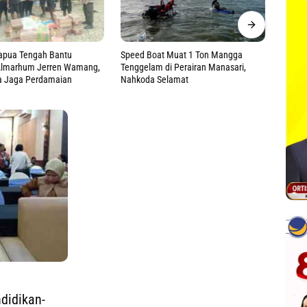
t Muat 1 Ton Mangga
Tinjau Langsung Korban Dugaan
Apel P
di Perairan Manasari,
Keracunan MBG, Kasdam
Perkua
elamat
Cenderawasih Pastikan Ini
didikan-