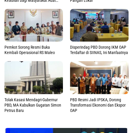
Keadilan bagi Masyarakat Adat
Pangan Lokal
Raja Ampat
Pemkot Sorong Resmi Buka
Disperindag PBD Dorong IKM OAP
Kembali Operasional RS Maleo
Terdaftar di SIINAS, Ini Manfaatnya
Tolak Kasasi Mendagri-Gubernur
PBD Resmi Jadi IPSKA, Dorong
PBD, MA Kabulkan Gugatan Simon
Transformasi Ekonomi dan Ekspor
Petrus Baru
OAP