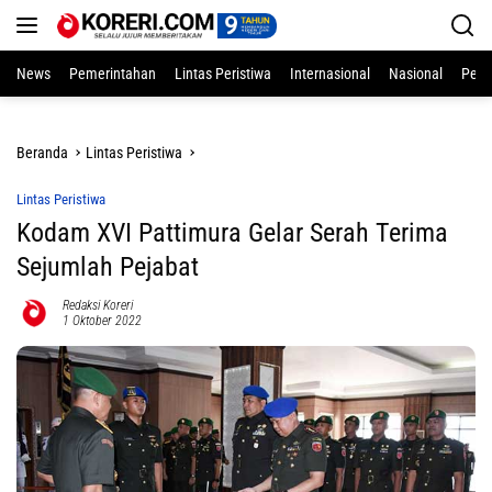
Langsung
ke
konten
News
Pemerintahan
Lintas Peristiwa
Internasional
Nasional
Pend
Beranda
Lintas Peristiwa
Lintas Peristiwa
Kodam XVI Pattimura Gelar Serah Terima
Sejumlah Pejabat
Redaksi Koreri
1 Oktober 2022