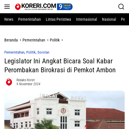
Langsung
ke
konten
News
Pemerintahan
Lintas Peristiwa
Internasional
Nasional
Pend
Beranda
Pemerintahan
Politik
Pemerintahan
,
Politik
,
Sorotan
Legislator Ini Angkat Bicara Soal Kabar
Perombakan Birokrasi di Pemkot Ambon
Redaksi Koreri
9 November 2024