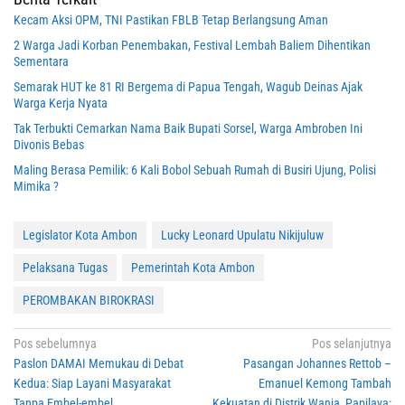
Kecam Aksi OPM, TNI Pastikan FBLB Tetap Berlangsung Aman
2 Warga Jadi Korban Penembakan, Festival Lembah Baliem Dihentikan
Sementara
Semarak HUT ke 81 RI Bergema di Papua Tengah, Wagub Deinas Ajak
Warga Kerja Nyata
Tak Terbukti Cemarkan Nama Baik Bupati Sorsel, Warga Ambroben Ini
Divonis Bebas
Maling Berasa Pemilik: 6 Kali Bobol Sebuah Rumah di Busiri Ujung, Polisi
Mimika ?
Legislator Kota Ambon
Lucky Leonard Upulatu Nikijuluw
Pelaksana Tugas
Pemerintah Kota Ambon
PEROMBAKAN BIROKRASI
Navigasi
Pos sebelumnya
Pos selanjutnya
Paslon DAMAI Memukau di Debat
Pasangan Johannes Rettob –
pos
Kedua: Siap Layani Masyarakat
Emanuel Kemong Tambah
Tanpa Embel-embel
Kekuatan di Distrik Wania, Papilaya: