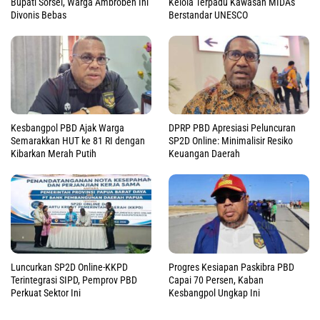
Bupati Sorsel, Warga Ambroben Ini
Kelola Terpadu Kawasan MIDAs
Divonis Bebas
Berstandar UNESCO
Kesbangpol PBD Ajak Warga
DPRP PBD Apresiasi Peluncuran
Semarakkan HUT ke 81 RI dengan
SP2D Online: Minimalisir Resiko
Kibarkan Merah Putih
Keuangan Daerah
Luncurkan SP2D Online-KKPD
Progres Kesiapan Paskibra PBD
Terintegrasi SIPD, Pemprov PBD
Capai 70 Persen, Kaban
Perkuat Sektor Ini
Kesbangpol Ungkap Ini