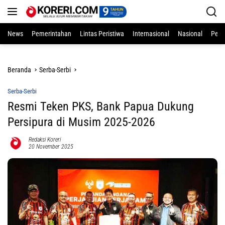
Langsung
ke
konten
News
Pemerintahan
Lintas Peristiwa
Internasional
Nasional
Pend
Beranda
Serba-Serbi
Serba-Serbi
Resmi Teken PKS, Bank Papua Dukung
Persipura di Musim 2025-2026
Redaksi Koreri
20 November 2025