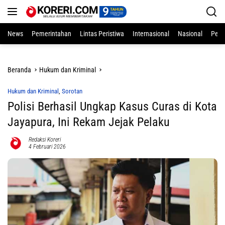
Langsung
ke
konten
News
Pemerintahan
Lintas Peristiwa
Internasional
Nasional
Pend
Beranda
Hukum dan Kriminal
Hukum dan Kriminal
,
Sorotan
Polisi Berhasil Ungkap Kasus Curas di Kota
Jayapura, Ini Rekam Jejak Pelaku
Redaksi Koreri
4 Februari 2026