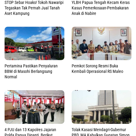
STOP Sebar Hoaks! Tokoh Nawaripi
YLBH Papua Tengah Kecam Keras
Tegaskan Tak Pernah Jual Tanah
Kasus Pemerkosaan-Pembakaran
Aset Kampung
Anak di Nabire
Pertamina Pastikan Penyaluran
Pemkot Sorong Resmi Buka
BBM di Masohi Berlangsung
Kembali Operasional RS Maleo
Normal
4 PJU dan 13 Kapolres Jajaran
Tolak Kasasi Mendagri-Gubernur
Polda Papua Diganti, Berikut
PBD, MA Kabulkan Gugatan Simon