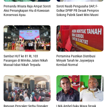
Pemandu Wisata Raja Ampat Soroti
Soroti Nasib Pengusaha OAP, F-
Aksi Penangkapan Hiu di Kawasan
Golkar DPRP PB Desak Pemprov
Konservasi Ayau
Sokong Pabrik Sawit Mini Masni
Sambut HUT ke 81 RI, 103
Pertamina Pastikan Distribusi
Pasangan di Mimika Jalani Nikah
Minyak Tanah ke Jayawijaya
Massal-Isbat Nikah Terpadu
Kembali Normal
Ratusan Pencaker Serbu Disnaker
LMA Ambel-Suku Maya Desak