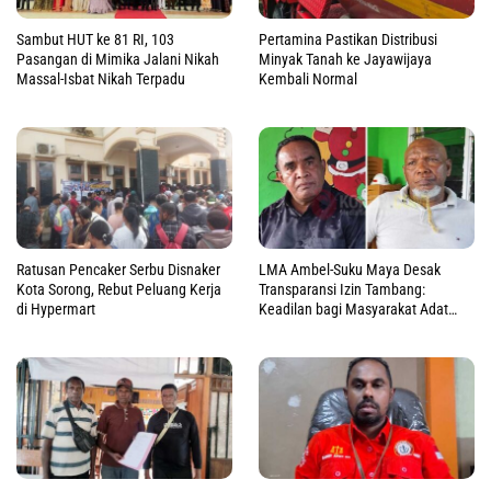
Sambut HUT ke 81 RI, 103
Pertamina Pastikan Distribusi
Pasangan di Mimika Jalani Nikah
Minyak Tanah ke Jayawijaya
Massal-Isbat Nikah Terpadu
Kembali Normal
Ratusan Pencaker Serbu Disnaker
LMA Ambel-Suku Maya Desak
Kota Sorong, Rebut Peluang Kerja
Transparansi Izin Tambang:
di Hypermart
Keadilan bagi Masyarakat Adat
Raja Ampat