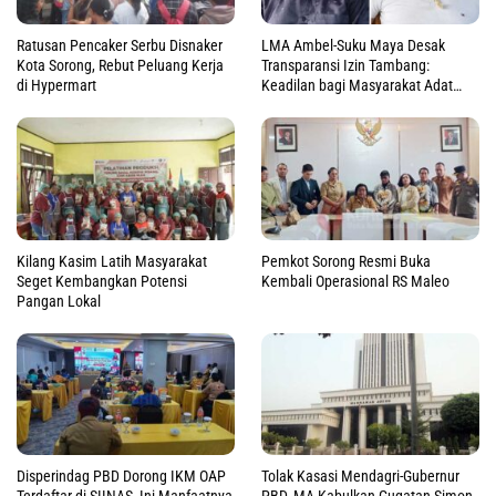
Ratusan Pencaker Serbu Disnaker
LMA Ambel-Suku Maya Desak
Kota Sorong, Rebut Peluang Kerja
Transparansi Izin Tambang:
di Hypermart
Keadilan bagi Masyarakat Adat
Raja Ampat
Kilang Kasim Latih Masyarakat
Pemkot Sorong Resmi Buka
Seget Kembangkan Potensi
Kembali Operasional RS Maleo
Pangan Lokal
Disperindag PBD Dorong IKM OAP
Tolak Kasasi Mendagri-Gubernur