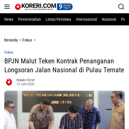
Langsung
ke
konten
News
Pemerintahan
Lintas Peristiwa
Internasional
Nasional
Pend
Beranda
Fokus
Fokus
BPJN Malut Teken Kontrak Penanganan
Longsoran Jalan Nasional di Pulau Ternate
Redaksi Koreri
13 Juni 2026