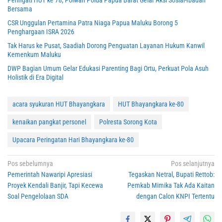
Bersama
CSR Unggulan Pertamina Patra Niaga Papua Maluku Borong 5
Penghargaan ISRA 2026
Tak Harus ke Pusat, Saadiah Dorong Penguatan Layanan Hukum Kanwil
Kemenkum Maluku
DWP Bagian Umum Gelar Edukasi Parenting Bagi Ortu, Perkuat Pola Asuh
Holistik di Era Digital
acara syukuran HUT Bhayangkara
HUT Bhayangkara ke-80
kenaikan pangkat personel
Polresta Sorong Kota
Upacara Peringatan Hari Bhayangkara ke-80
Navigasi
Pos sebelumnya
Pos selanjutnya
Pemerintah Nawaripi Apresiasi
Tegaskan Netral, Bupati Rettob:
pos
Proyek Kendali Banjir, Tapi Kecewa
Pemkab Mimika Tak Ada Kaitan
Soal Pengelolaan SDA
dengan Calon KNPI Tertentu