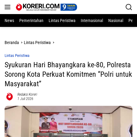
Langsung
ke
konten
News
Pemerintahan
Lintas Peristiwa
Internasional
Nasional
Pend
Beranda
Lintas Peristiwa
Lintas Peristiwa
Syukuran Hari Bhayangkara ke-80, Polresta
Sorong Kota Perkuat Komitmen “Polri untuk
Masyarakat”
Redaksi Koreri
1 Juli 2026