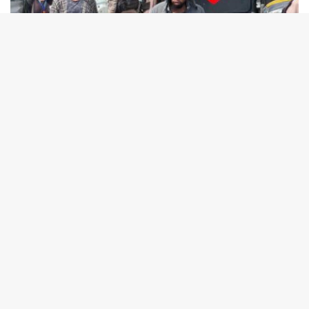
tutup
8 Agustus 2026
2 Warga Jadi Korban Penembakan, Festival Lembah Baliem Dihentikan
Sementara
8 Agustus 2026
Tak Terbukti Cemarkan Nama Baik Bupati Sorsel,
Warga Ambroben Ini Divonis Bebas
7 Agustus 2026
Maling Berasa Pemilik: 6 Kali Bobol Sebuah Rumah di
Busiri Ujung, Polisi Mimika ?
7 Agustus 2026
YLBH Papua Tengah Desak Kapolri Atensi Kasus
Pembunuhan 2 Warga Maluku di Timika