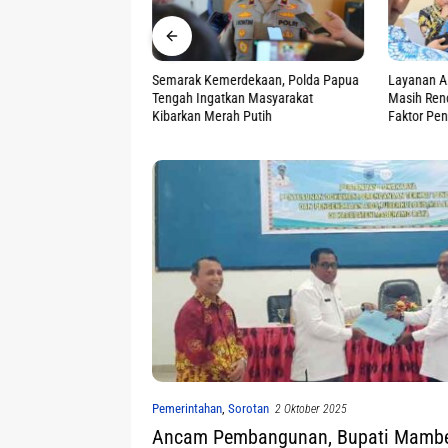
ap Muka, BPJN Maluku
Semarak Kemerdekaan, Polda Papua
Layanan A
in dan Budaya Kerja
Tengah Ingatkan Masyarakat
Masih Ren
Kibarkan Merah Putih
Faktor Pe
Pemerintahan
,
Sorotan
2 Oktober 2025
Ancam Pembangunan, Bupati Mamb