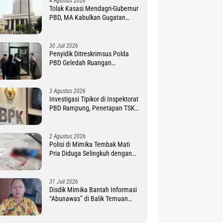
4 Agustus 2026
Tolak Kasasi Mendagri-Gubernur
PBD, MA Kabulkan Gugatan
Simon Petrus Baru
30 Juli 2026
Penyidik Ditreskrimsus Polda
PBD Geledah Ruangan
Sekretariat DPR Provinsi
3 Agustus 2026
Investigasi Tipikor di Inspektorat
PBD Rampung, Penetapan TSK
Tunggu PKN BPK RI
2 Agustus 2026
Polisi di Mimika Tembak Mati
Pria Diduga Selingkuh dengan
Istrinya, Begini Koronologisnya
31 Juli 2026
Disdik Mimika Bantah Informasi
“Abunawas” di Balik Temuan
BPK Dana BOS 2025