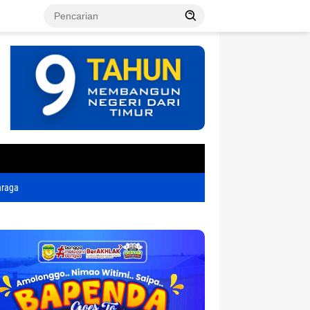
tutup
hraga