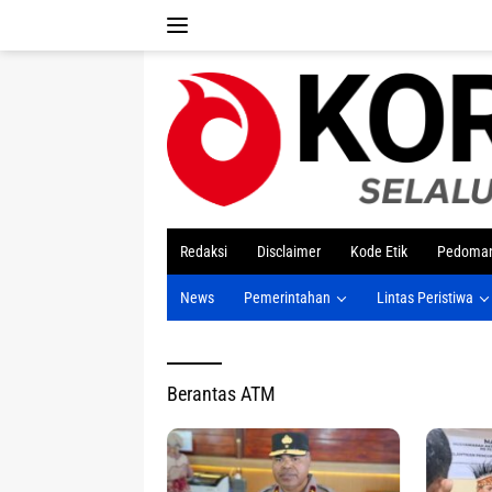
Langsung
ke
konten
tutup
Redaksi
Disclaimer
Kode Etik
Pedoman
News
Pemerintahan
Lintas Peristiwa
Berantas ATM