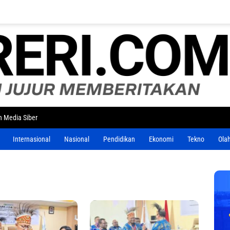
 Media Siber
Internasional
Nasional
Pendidikan
Ekonomi
Tekno
Ola