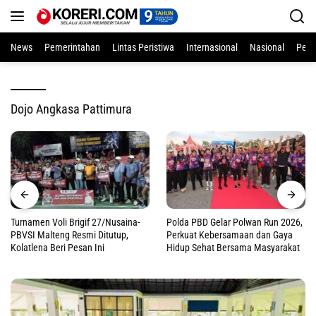
Langsung
ke
konten
News
Pemerintahan
Lintas Peristiwa
Internasional
Nasional
Pend
Dojo Angkasa Pattimura
Turnamen Voli Brigif 27/Nusaina-
Polda PBD Gelar Polwan Run 2026,
PBVSI Malteng Resmi Ditutup,
Perkuat Kebersamaan dan Gaya
Kolatlena Beri Pesan Ini
Hidup Sehat Bersama Masyarakat