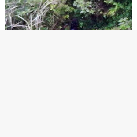
tutup
9 Agustus 2026
Tim Gabungan Tembak DPO GW di Tembagapura, Ini Daftar Kasusnya sejak
2017
8 Agustus 2026
2 Warga Jadi Korban Penembakan, Festival Lembah
Baliem Dihentikan Sementara
8 Agustus 2026
Tak Terbukti Cemarkan Nama Baik Bupati Sorsel,
Warga Ambroben Ini Divonis Bebas