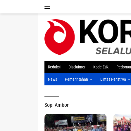
Langsung
ke
konten
tutup
Redaksi
Disclaimer
Kode Etik
Pedoman
News
Pemerintahan
Lintas Peristiwa
Sopi Ambon