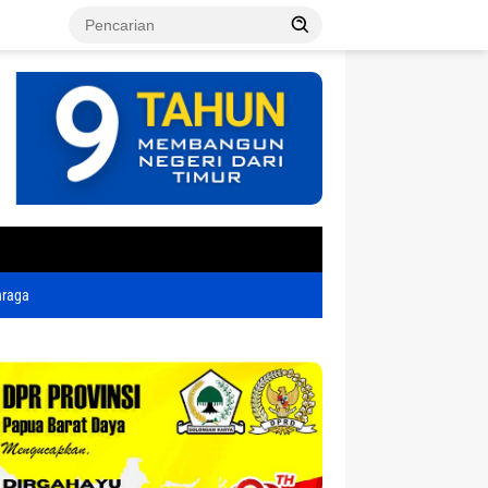
tutup
hraga