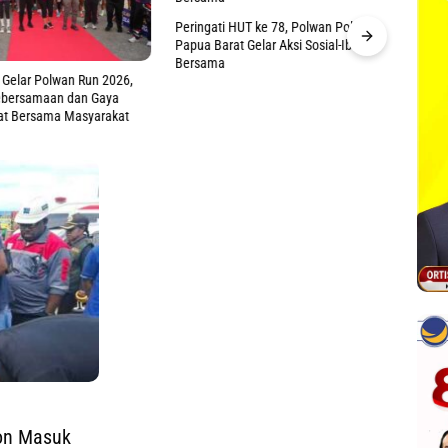
Peringati HUT ke 78, Polwan Polda
Papua Barat Gelar Aksi Sosial-Ibadah
Bersama
 Gelar Polwan Run 2026,
CSR Un
ebersamaan dan Gaya
Papua
at Bersama Masyarakat
ISRA 
bon Masuk