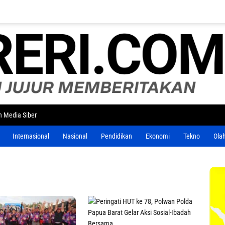
 Media Siber
Internasional
Nasional
Pendidikan
Ekonomi
Tekno
Ola