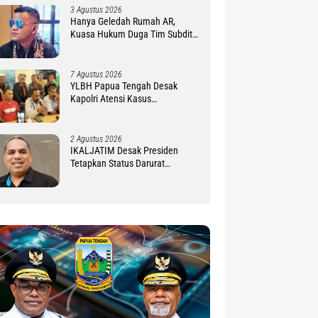
3 Agustus 2026
Hanya Geledah Rumah AR,
Kuasa Hukum Duga Tim Subdit
III Ditreskrimsus Polda PBD
Lindungi DM
7 Agustus 2026
YLBH Papua Tengah Desak
Kapolri Atensi Kasus
Pembunuhan 2 Warga Maluku di
Timika
2 Agustus 2026
IKALJATIM Desak Presiden
Tetapkan Status Darurat
Kekurangan Guru di Tanah
Papua