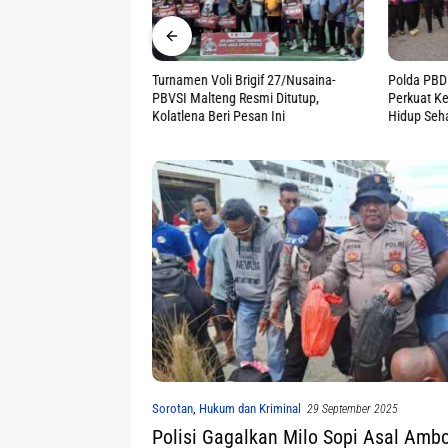
 2026 Mimika Jadi
Turnamen Voli Brigif 27/Nusaina-
Polda PBD
gkitkan Ekonomi
PBVSI Malteng Resmi Ditutup,
Perkuat K
Kolatlena Beri Pesan Ini
Hidup Seh
Sorotan
,
Hukum dan Kriminal
29 September 2025
Polisi Gagalkan Milo Sopi Asal Am