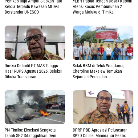
Pemkab Raja Ampat Siapkan Tata
YLBH Papua Tengah Desak Kapolri
Kelola Terpadu Kawasan MIDAs
Atensi Kasus Pembunuhan 2
Berstandar UNESCO
Warga Maluku di Timika
Direksi Definitif PT MAS Tunggu
Sidak BBM di Teluk Wondama,
Hasil RUPS Agustus 2026, Seleksi
Cheroline Makalew Temukan
Dibuka Transparan
Sejumlah Persoalan
PN Timika: Eksekusi Sengketa
DPRP PBD Apresiasi Peluncuran
Tanah SP2 Ditangguhkan Demi
SP2D Online: Minimalisir Resiko