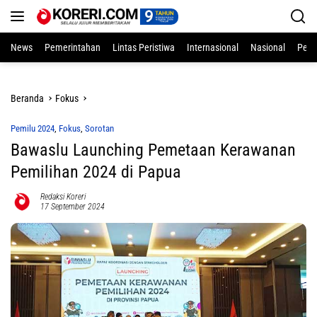
Langsung
ke
konten
News
Pemerintahan
Lintas Peristiwa
Internasional
Nasional
Pend
Beranda
Fokus
Pemilu 2024
,
Fokus
,
Sorotan
Bawaslu Launching Pemetaan Kerawanan
Pemilihan 2024 di Papua
Redaksi Koreri
17 September 2024