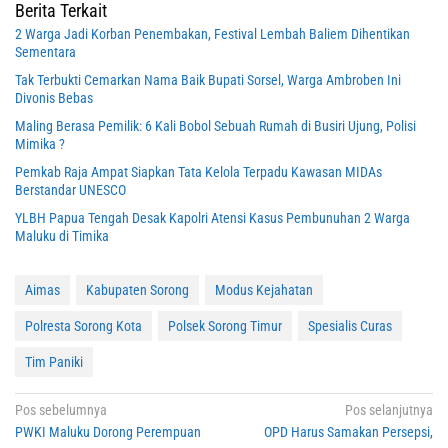
Berita Terkait
2 Warga Jadi Korban Penembakan, Festival Lembah Baliem Dihentikan
Sementara
Tak Terbukti Cemarkan Nama Baik Bupati Sorsel, Warga Ambroben Ini
Divonis Bebas
Maling Berasa Pemilik: 6 Kali Bobol Sebuah Rumah di Busiri Ujung, Polisi
Mimika ?
Pemkab Raja Ampat Siapkan Tata Kelola Terpadu Kawasan MIDAs
Berstandar UNESCO
YLBH Papua Tengah Desak Kapolri Atensi Kasus Pembunuhan 2 Warga
Maluku di Timika
Aimas
Kabupaten Sorong
Modus Kejahatan
Polresta Sorong Kota
Polsek Sorong Timur
Spesialis Curas
Tim Paniki
Navigasi
Pos sebelumnya
Pos selanjutnya
PWKI Maluku Dorong Perempuan
OPD Harus Samakan Persepsi,
pos