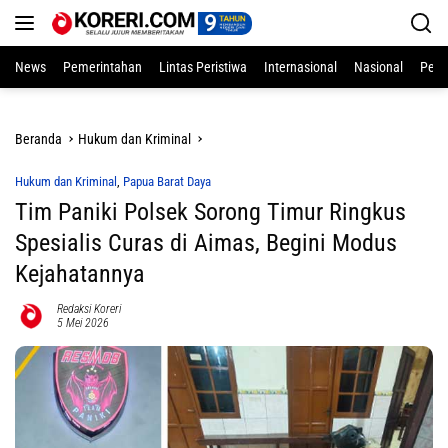
Langsung
ke
konten
News
Pemerintahan
Lintas Peristiwa
Internasional
Nasional
Pend
Beranda
Hukum dan Kriminal
Hukum dan Kriminal
,
Papua Barat Daya
Tim Paniki Polsek Sorong Timur Ringkus
Spesialis Curas di Aimas, Begini Modus
Kejahatannya
Redaksi Koreri
5 Mei 2026