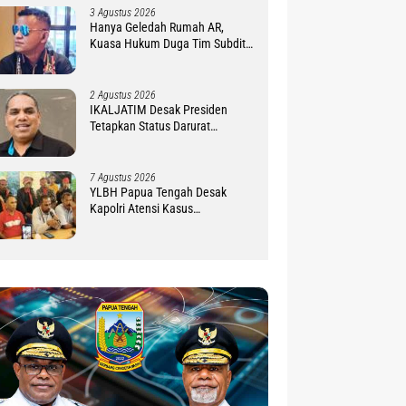
3 Agustus 2026
Hanya Geledah Rumah AR,
Kuasa Hukum Duga Tim Subdit
III Ditreskrimsus Polda PBD
Lindungi DM
2 Agustus 2026
IKALJATIM Desak Presiden
Tetapkan Status Darurat
Kekurangan Guru di Tanah
Papua
7 Agustus 2026
YLBH Papua Tengah Desak
Kapolri Atensi Kasus
Pembunuhan 2 Warga Maluku di
Timika