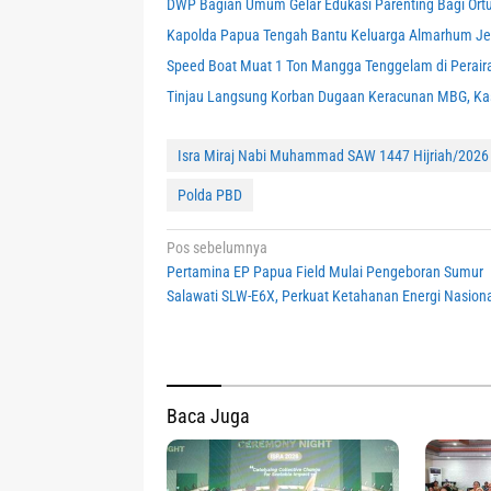
DWP Bagian Umum Gelar Edukasi Parenting Bagi Ortu, P
Kapolda Papua Tengah Bantu Keluarga Almarhum J
Speed Boat Muat 1 Ton Mangga Tenggelam di Perair
Tinjau Langsung Korban Dugaan Keracunan MBG, Ka
Isra Miraj Nabi Muhammad SAW 1447 Hijriah/2026
Polda PBD
Navigasi
Pos sebelumnya
Pertamina EP Papua Field Mulai Pengeboran Sumur
pos
Salawati SLW-E6X, Perkuat Ketahanan Energi Nasion
Baca Juga