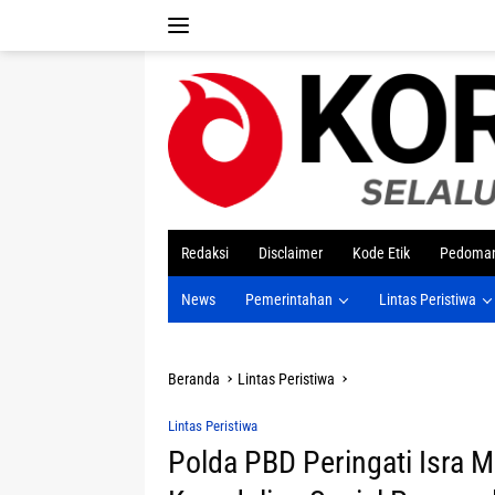
Langsung
ke
konten
tutup
Redaksi
Disclaimer
Kode Etik
Pedoman
News
Pemerintahan
Lintas Peristiwa
Beranda
Lintas Peristiwa
Lintas Peristiwa
Polda PBD Peringati Isra M