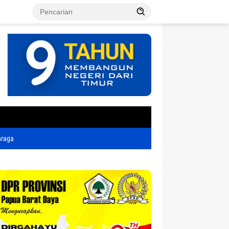
tutup
hraga