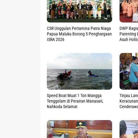
CSR Unggulan Pertamina Patra Niaga
DWP Bagia
Papua Maluku Borong 5 Penghargaan
Parenting 
ISRA 2026
Asuh Holist
Speed Boat Muat 1 Ton Mangga
Tinjau La
Tenggelam di Perairan Manasari,
Keracuna
Nahkoda Selamat
Cenderawas