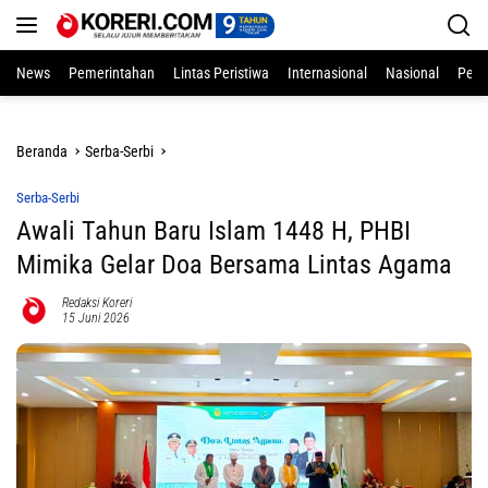
Langsung
ke
konten
News
Pemerintahan
Lintas Peristiwa
Internasional
Nasional
Pend
Beranda
Serba-Serbi
Serba-Serbi
Awali Tahun Baru Islam 1448 H, PHBI
Mimika Gelar Doa Bersama Lintas Agama
Redaksi Koreri
15 Juni 2026