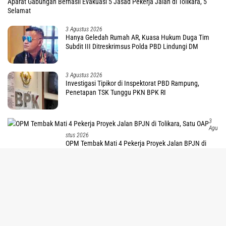
Aparat Gabungan Berhasil Evakuasi 5 Jasad Pekerja Jalan di Tolikara, 5
Selamat
3 Agustus 2026
Hanya Geledah Rumah AR, Kuasa Hukum Duga Tim
Subdit III Ditreskrimsus Polda PBD Lindungi DM
3 Agustus 2026
Investigasi Tipikor di Inspektorat PBD Rampung,
Penetapan TSK Tunggu PKN BPK RI
3
Agu
Stus 2026
OPM Tembak Mati 4 Pekerja Proyek Jalan BPJN di
Tolikara, Satu OAP
tutup
2 Agustus 2026
Kapolres Mimika Tolak Dalih Adat, Perintahkan Buru
Pembunuh di Kwamki Narama