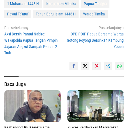
1 Muharram 1448 H
Kabupaten Mimika
Papua Tengah
Pawai Ta'aruf
Tahun Baru Islam 1448 H
Warga Timika
Navigasi
Pos sebelumnya
Pos selanjutnya
Aksi Bersih Pantai Nabire:
DPD PDIP Papua Bersama Warga
pos
Wakapolda Papua Tengah Pimpin
Gotong Royong Bersihkan Kampung
Jajaran Angkut Sampah Penuhi 2
Yobeh
Truk
Baca Juga
Kesbangpol PBD Ajak Warga
Sukses Berdayakan Masyarakat