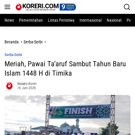
Langsung
ke
konten
News
Pemerintahan
Lintas Peristiwa
Internasional
Nasional
Pend
Beranda
Serba-Serbi
Serba-Serbi
Meriah, Pawai Ta’aruf Sambut Tahun Baru
Islam 1448 H di Timika
Redaksi Koreri
16 Juni 2026