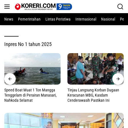
Langsung
ke
konten
News
Pemerintahan
Lintas Peristiwa
Internasional
Nasional
Pend
Inpres No 1 tahun 2025
Speed Boat Muat 1 Ton Mangga
Tinjau Langsung Korban Dugaan
Tenggelam di Perairan Manasari,
Keracunan MBG, Kasdam
Nahkoda Selamat
Cenderawasih Pastikan Ini