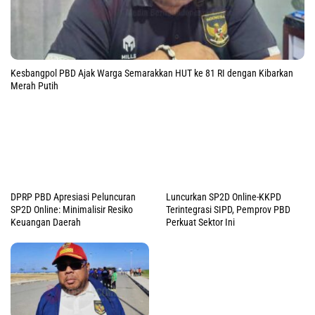
Merah Putih
DPRP PBD Apresiasi Peluncuran
Luncurkan SP2D Online-KKPD
SP2D Online: Minimalisir Resiko
Terintegrasi SIPD, Pemprov PBD
Keuangan Daerah
Perkuat Sektor Ini
Motivasi Capaska PBD 2026:
Gubernur Elisa Tekankan Karakter
Calon Pemimpin Bangsa
Progres Kesiapan Paskibra PBD
Capai 70 Persen, Kaban
Kesbangpol Ungkap Ini