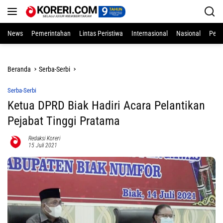
Langsung
ke
konten
News
Pemerintahan
Lintas Peristiwa
Internasional
Nasional
Pend
Beranda
Serba-Serbi
Serba-Serbi
Ketua DPRD Biak Hadiri Acara Pelantikan
Pejabat Tinggi Pratama
Redaksi Koreri
15 Juli 2021