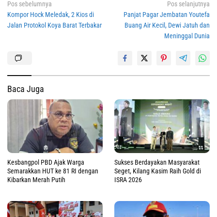
Navigasi
Pos sebelumnya
Pos selanjutnya
Kompor Hock Meledak, 2 Kios di
Panjat Pagar Jembatan Youtefa
pos
Jalan Protokol Koya Barat Terbakar
Buang Air Kecil, Dewi Jatuh dan
Meninggal Dunia
Baca Juga
Kesbangpol PBD Ajak Warga
Sukses Berdayakan Masyarakat
Semarakkan HUT ke 81 RI dengan
Seget, Kilang Kasim Raih Gold di
Kibarkan Merah Putih
ISRA 2026