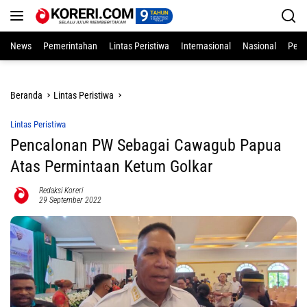
Langsung
ke
konten
News
Pemerintahan
Lintas Peristiwa
Internasional
Nasional
Pend
Beranda
Lintas Peristiwa
Lintas Peristiwa
Pencalonan PW Sebagai Cawagub Papua
Atas Permintaan Ketum Golkar
Redaksi Koreri
29 September 2022