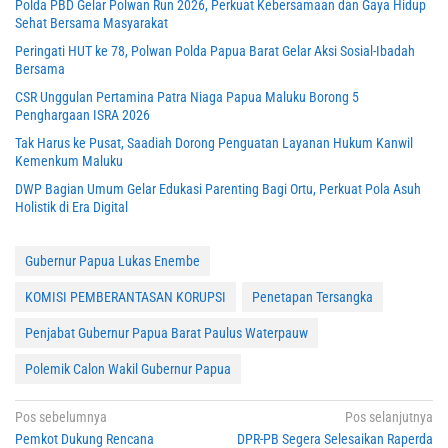
Polda PBD Gelar Polwan Run 2026, Perkuat Kebersamaan dan Gaya Hidup
Sehat Bersama Masyarakat
Peringati HUT ke 78, Polwan Polda Papua Barat Gelar Aksi Sosial-Ibadah
Bersama
CSR Unggulan Pertamina Patra Niaga Papua Maluku Borong 5
Penghargaan ISRA 2026
Tak Harus ke Pusat, Saadiah Dorong Penguatan Layanan Hukum Kanwil
Kemenkum Maluku
DWP Bagian Umum Gelar Edukasi Parenting Bagi Ortu, Perkuat Pola Asuh
Holistik di Era Digital
Gubernur Papua Lukas Enembe
KOMISI PEMBERANTASAN KORUPSI
Penetapan Tersangka
Penjabat Gubernur Papua Barat Paulus Waterpauw
Polemik Calon Wakil Gubernur Papua
Navigasi
Pos sebelumnya
Pos selanjutnya
Pemkot Dukung Rencana
DPR-PB Segera Selesaikan Raperda
pos