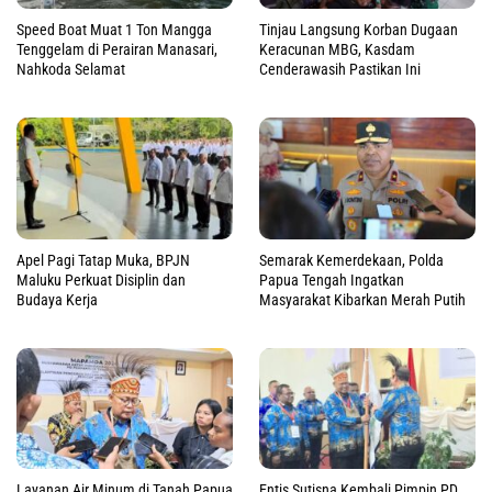
Speed Boat Muat 1 Ton Mangga
Tinjau Langsung Korban Dugaan
Tenggelam di Perairan Manasari,
Keracunan MBG, Kasdam
Nahkoda Selamat
Cenderawasih Pastikan Ini
Apel Pagi Tatap Muka, BPJN
Semarak Kemerdekaan, Polda
Maluku Perkuat Disiplin dan
Papua Tengah Ingatkan
Budaya Kerja
Masyarakat Kibarkan Merah Putih
Layanan Air Minum di Tanah Papua
Entis Sutisna Kembali Pimpin PD