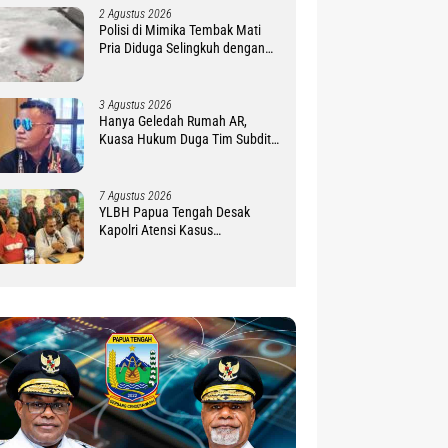
2 Agustus 2026
Polisi di Mimika Tembak Mati
Pria Diduga Selingkuh dengan
Istrinya, Begini Koronologisnya
3 Agustus 2026
Hanya Geledah Rumah AR,
Kuasa Hukum Duga Tim Subdit
III Ditreskrimsus Polda PBD
Lindungi DM
7 Agustus 2026
YLBH Papua Tengah Desak
Kapolri Atensi Kasus
Pembunuhan 2 Warga Maluku di
Timika