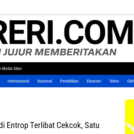
 Media Siber
Internasional
Nasional
Pendidikan
Ekonomi
Tekno
Ola
i Entrop Terlibat Cekcok, Satu