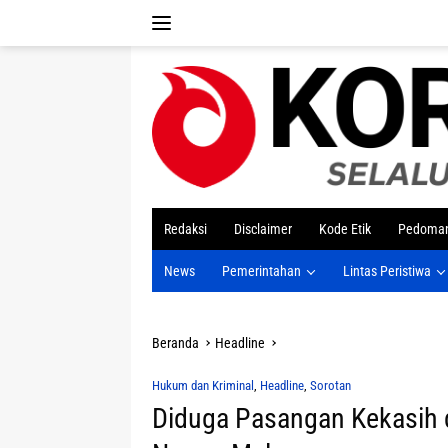
Langsung
ke
konten
tutup
Redaksi
Disclaimer
Kode Etik
Pedoman
News
Pemerintahan
Lintas Peristiwa
Beranda
Headline
Hukum dan Kriminal
,
Headline
,
Sorotan
Diduga Pasangan Kekasih d