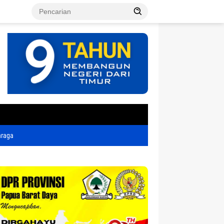
tutup
hraga