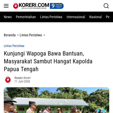
Langsung
ke
konten
News
Pemerintahan
Lintas Peristiwa
Internasional
Nasional
Pend
Beranda
Lintas Peristiwa
Lintas Peristiwa
Kunjungi Wapoga Bawa Bantuan,
Masyarakat Sambut Hangat Kapolda
Papua Tengah
Redaksi Koreri
11 Juni 2026