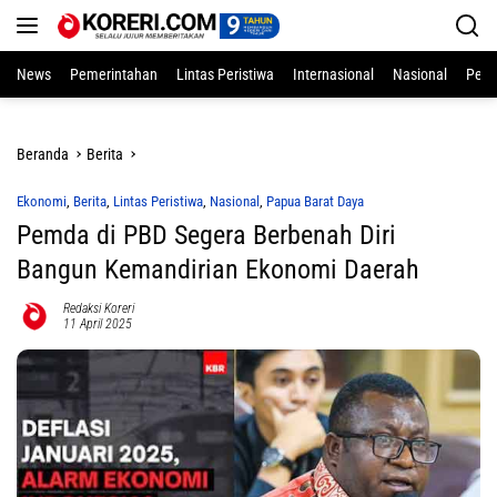
Langsung
ke
konten
News
Pemerintahan
Lintas Peristiwa
Internasional
Nasional
Pend
Beranda
Berita
Ekonomi
,
Berita
,
Lintas Peristiwa
,
Nasional
,
Papua Barat Daya
Pemda di PBD Segera Berbenah Diri
Bangun Kemandirian Ekonomi Daerah
Redaksi Koreri
11 April 2025