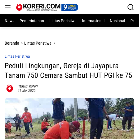
Langsung
ke
konten
News
Pemerintahan
Lintas Peristiwa
Internasional
Nasional
Pend
Beranda
Lintas Peristiwa
Lintas Peristiwa
Peduli Lingkungan, Gereja di Jayapura
Tanam 750 Cemara Sambut HUT PGI ke 75
Redaksi Koreri
21 Mei 2025