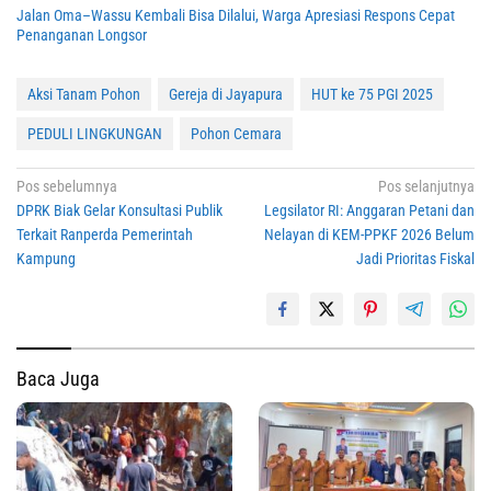
Jalan Oma–Wassu Kembali Bisa Dilalui, Warga Apresiasi Respons Cepat
Penanganan Longsor
Aksi Tanam Pohon
Gereja di Jayapura
HUT ke 75 PGI 2025
PEDULI LINGKUNGAN
Pohon Cemara
Navigasi
Pos sebelumnya
Pos selanjutnya
DPRK Biak Gelar Konsultasi Publik
Legsilator RI: Anggaran Petani dan
pos
Terkait Ranperda Pemerintah
Nelayan di KEM-PPKF 2026 Belum
Kampung
Jadi Prioritas Fiskal
Baca Juga