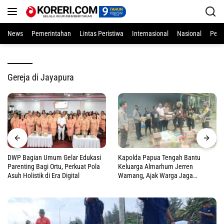
Langsung
ke
konten
News
Pemerintahan
Lintas Peristiwa
Internasional
Nasional
Pend
Gereja di Jayapura
DWP Bagian Umum Gelar Edukasi
Kapolda Papua Tengah Bantu
Parenting Bagi Ortu, Perkuat Pola
Keluarga Almarhum Jerren
Asuh Holistik di Era Digital
Wamang, Ajak Warga Jaga
Perdamaian