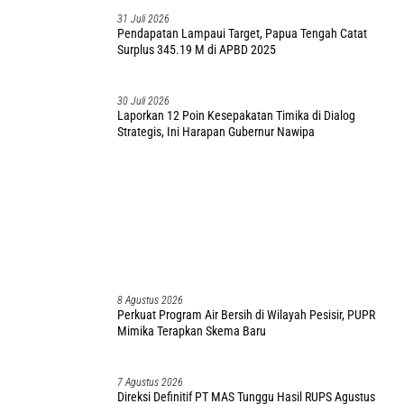
Direksi Definitif PT MAS Tunggu Hasil RUPS Agustus
2026, Seleksi Dibuka Transparan
7 Agustus 2026
38 Tim Putri Ramaikan Gerak Jalan Kreasi HUT ke 81
RI, Ini Pesan-Harapan Wabup Kemong
6 Agustus 2026
Gelar Turnamen Sepak Bola Pelajar SMP-SMA/SMK
Mimika, Ini Harapan Pemda
5 Agustus 2026
Pemkab Mimika Gelar GPM Sambut HUT ke 81 RI,
Hadirkan Sembako Terjangkau