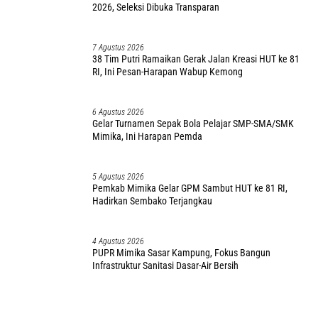
4 Agustus 2026
PUPR Mimika Sasar Kampung, Fokus Bangun
Infrastruktur Sanitasi Dasar-Air Bersih
Soroti Nasib Pengusaha OAP, F-
DPRP Papua Barat Fokus
Golkar DPRP PB Desak Pemprov
Tuntaskan Regulasi Prioritas,
Sokong Pabrik Sawit Mini Masni
Target 3 Perdasus Rampung
2026
Catatan Kritis DPRP Jadi Pilar
DPRP PB Nilai Tata Kelola
Penting, Pemprov PB Segera
Keuangan Daerah Masih Lemah,