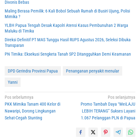
Divonis Bebas
Maling Berasa Pemilik: 6 Kali Bobol Sebuah Rumah di Busiri Ujung, Polisi
Mimika ?
YLBH Papua Tengah Desak Kapolri Atensi Kasus Pembunuhan 2 Warga
Maluku di Timika
Direksi Definitif PT MAS Tunggu Hasil RUPS Agustus 2026, Seleksi Dibuka
Transparan
PN Timika: Eksekusi Sengketa Tanah SP2 Ditangguhkan Demi Keamanan
DPD Gerindra Provinsi Papua
Penanganan penyakit menular
Yanni
Navigasi
Pos sebelumnya
Pos selanjutnya
PKK Mimika Tanam 400 Kelor di
Promo Tambah Daya “MeiLAJU
pos
Nawaripi, Dorong Lingkungan
LEBIH TERANG” Sukses Layani
Sehat-Cegah Stunting
1.067 Pelanggan PLN di Papua