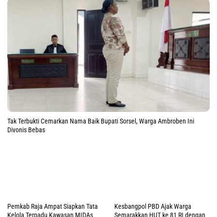
DPRP PBD Apresiasi Peluncuran
Luncurkan SP2D Online-KKPD
SP2D Online: Minimalisir Resiko
Terintegrasi SIPD, Pemprov PBD
Keuangan Daerah
Perkuat Sektor Ini
Progres Kesiapan Paskibra PBD
Motivasi Capaska PBD 2026:
Capai 70 Persen, Kaban
Gubernur Elisa Tekankan Karakter
Kesbangpol Ungkap Ini
Calon Pemimpin Bangsa