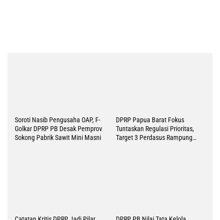
Susun Rencana Aksi
Rekomendasi BPK Jadi Prioritas
LKPJ Papua Barat 2025:
DPRP PB Soroti Tajam Tata
Realisasi Pendapatan 93.19
Kelola Keuangan Daerah, Ini
Persen, SILPA 237 Miliar
Rekomendasi Panja LHP BPK