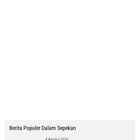
Berita Populer Dalam Sepekan
4 Agustus 2026
Tolak Kasasi Mendagri-Gubernur PBD, MA
Kabulkan Gugatan Simon Petrus Baru
8 Agustus 2026
Tak Terbukti Cemarkan Nama Baik Bupati Sorsel,
Warga Ambroben Ini Divonis Bebas
3 Agustus 2026
Investigasi Tipikor di Inspektorat PBD Rampung,
Penetapan TSK Tunggu PKN BPK RI