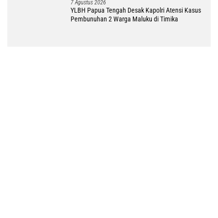
3 Agustus 2026
Gubernur Papua Tengah: NU Mitra Strategis Wujudkan
Daerah Damai dan Sejahtera
2 Agustus 2026
Begini Pesan dan Ajakan Gubernur di Ibadah Syukur
LPPD Papua Tengah
2 Agustus 2026
Milad ke 51 MUI, Pemprov Papua Tengah Dorong
Persatuan Umat-Penguatan Moderasi Beragama
1 Agustus 2026
DPRP Papua Tengah Setujui Raperdasi
Pertanggungjawaban APBD 2025
31 Juli 2026
Pendapatan Lampaui Target, Papua Tengah Catat