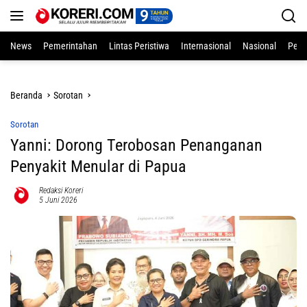
Langsung
ke
konten
News
Pemerintahan
Lintas Peristiwa
Internasional
Nasional
Pend
Beranda
Sorotan
Sorotan
Yanni: Dorong Terobosan Penanganan
Penyakit Menular di Papua
Redaksi Koreri
5 Juni 2026