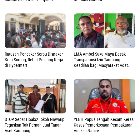
Ratusan Pencaker Serbu Disnaker
LMA Ambel-Suku Maya Desak
Kota Sorong, Rebut Peluang Kerja
Transparansi Izin Tambang:
di Hypermart
Keadilan bagi Masyarakat Adat
Raja Ampat
STOP Sebar Hoaks! Tokoh Nawaripi
YLBH Papua Tengah Kecam Keras
Tegaskan Tak Pernah Jual Tanah
Kasus Pemerkosaan-Pembakaran
Aset Kampung
Anak di Nabire