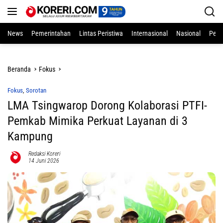
Langsung
ke
konten
News
Pemerintahan
Lintas Peristiwa
Internasional
Nasional
Pend
Beranda
Fokus
Fokus
,
Sorotan
LMA Tsingwarop Dorong Kolaborasi PTFI-
Pemkab Mimika Perkuat Layanan di 3
Kampung
Redaksi Koreri
14 Juni 2026