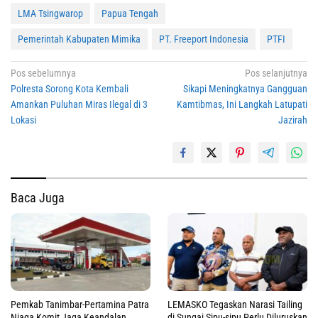
LMA Tsingwarop
Papua Tengah
Pemerintah Kabupaten Mimika
PT. Freeport Indonesia
PTFI
Navigasi
Pos sebelumnya
Pos selanjutnya
Polresta Sorong Kota Kembali
Sikapi Meningkatnya Gangguan
pos
Amankan Puluhan Miras Ilegal di 3
Kamtibmas, Ini Langkah Latupati
Lokasi
Jazirah
Baca Juga
Pemkab Tanimbar-Pertamina Patra
LEMASKO Tegaskan Narasi Tailing
Niaga Komit Jaga Keandalan
di Sungai Sipu-sipu Perlu Diluruskan