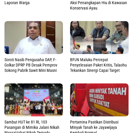
Laporan Warga
Aksi Penangkapan Hiu di Kawasan
Konservasi Ayau
Soroti Nasib Pengusaha OAP, F-
BPJN Maluku Percepat
Golkar DPRP PB Desak Pemprov
Penyelesaian Paket Kritis, Talaohu
Sokong Pabrik Sawit Mini Masni
Tekankan Sinergi Capai Target
Sambut HUT ke 81 RI, 103
Pertamina Pastikan Distribusi
Pasangan di Mimika Jalani Nikah
Minyak Tanah ke Jayawijaya
Massal-Isbat Nikah Terpadu
Kembali Normal