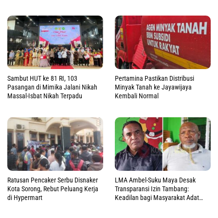
Sambut HUT ke 81 RI, 103
Pertamina Pastikan Distribusi
Pasangan di Mimika Jalani Nikah
Minyak Tanah ke Jayawijaya
Massal-Isbat Nikah Terpadu
Kembali Normal
Ratusan Pencaker Serbu Disnaker
LMA Ambel-Suku Maya Desak
Kota Sorong, Rebut Peluang Kerja
Transparansi Izin Tambang:
di Hypermart
Keadilan bagi Masyarakat Adat
Raja Ampat