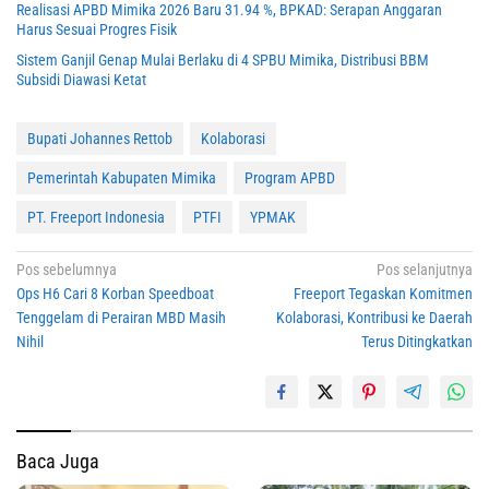
Realisasi APBD Mimika 2026 Baru 31.94 %, BPKAD: Serapan Anggaran
Harus Sesuai Progres Fisik
Sistem Ganjil Genap Mulai Berlaku di 4 SPBU Mimika, Distribusi BBM
Subsidi Diawasi Ketat
Bupati Johannes Rettob
Kolaborasi
Pemerintah Kabupaten Mimika
Program APBD
PT. Freeport Indonesia
PTFI
YPMAK
Navigasi
Pos sebelumnya
Pos selanjutnya
Ops H6 Cari 8 Korban Speedboat
Freeport Tegaskan Komitmen
pos
Tenggelam di Perairan MBD Masih
Kolaborasi, Kontribusi ke Daerah
Nihil
Terus Ditingkatkan
Baca Juga