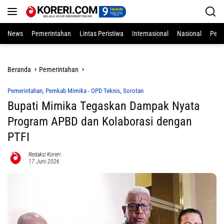
Langsung
ke
konten
News
Pemerintahan
Lintas Peristiwa
Internasional
Nasional
Pend
Beranda
Pemerintahan
Pemerintahan
,
Pemkab Mimika - OPD Teknis
,
Sorotan
Bupati Mimika Tegaskan Dampak Nyata
Program APBD dan Kolaborasi dengan
PTFI
Redaksi Koreri
17 Juni 2026